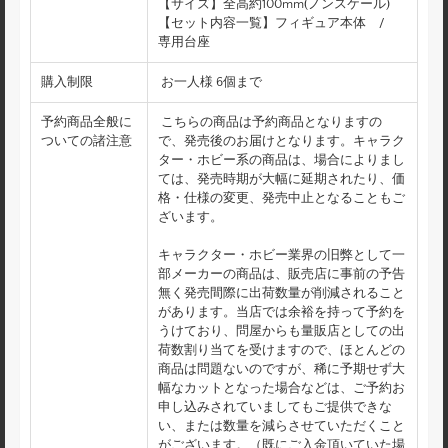
【サイズ】全高約100mm(ノンスケール)
【セット内容一覧】フィギュア本体 /
専用台座
購入制限
お一人様 6個まで
予約商品全般に
こちらの商品は予約商品となりますの
ついての諸注意
で、発売後のお届けとなります。キャラク
ター・ホビー系の商品は、場合によりまし
ては、発売時期が大幅に延期されたり、価
格・仕様の変更、発売中止となることもご
ざいます。
キャラクター・ホビー業界の旧弊として一
部メーカーの商品は、販売店に事前の予告
無く発売間際に出荷数量が削減されること
があります。当店では余裕を持って予約を
うけており、問屋からも量販店としての出
荷数割り当てを受けますので、ほとんどの
商品は問題ないのですが、稀に予期せず大
幅なカットとなった場合などは、ご予約お
申し込みされていましてもご提供できな
い、または数量を減らさせていただくこと
がございます。（既にご入金頂いていた場