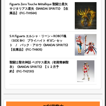
Figuarts Zero Touche Métallique 聖闘士星矢
サジタリアス星矢《BANDAI SPIRITS》【在
庫品】 (FIG-TH1564)
S.H.Figuarts エルシャ・リーン + ROBOT魂
〈SIDE BH〉 ブライハイト ギガン セッ
ト / バック・アロウ《BANDAI SPIRITS》
【在庫品】 (FIG-TH805)
聖闘士聖衣神話 ペガサス星矢（初期青銅聖
衣）《BANDAI SPIRITS》【１２月予
約】 (FIG-TH2130)