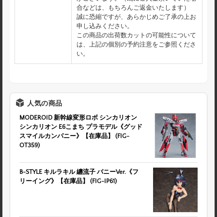
合などは、もちろんご返金いたします）
誠に恐縮ですが、あらかじめご了承の上お
申し込みください。
この商品の出荷数カットの可能性について
は、上記の個別の予約注意をご参照くださ
い。
人気の商品
MODEROID 新幹線変形ロボ シンカリオン
シンカリオン E6こまち プラモデル《グッド
スマイルカンパニー》【在庫品】 (FIG-
OT359)
B-STYLE キルラキル 纏流子 バニーVer.《フ
リーイング》【在庫品】 (FIG-IP61)