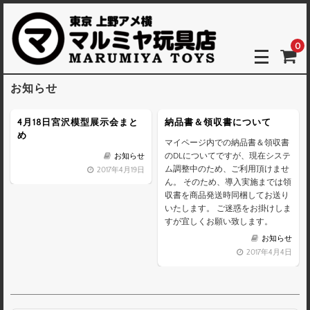
0
お知らせ
4月18日宮沢模型展示会まと
納品書＆領収書について
め
マイページ内での納品書＆領収書
のDLについてですが、現在システ
お知らせ
ム調整中のため、ご利用頂けませ
2017年4月19日
ん。 そのため、導入実施までは領
収書を商品発送時同梱してお送り
いたします。 ご迷惑をお掛けしま
すが宜しくお願い致します。
お知らせ
2017年4月4日