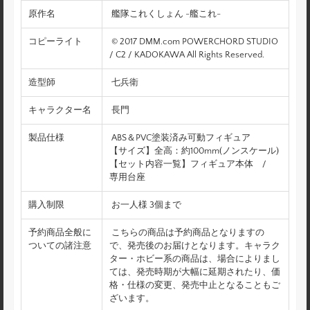
原作名
艦隊これくしょん -艦これ-
コピーライト
© 2017 DMM.com POWERCHORD STUDIO
/ C2 / KADOKAWA All Rights Reserved.
造型師
七兵衛
キャラクター名
長門
製品仕様
ABS＆PVC塗装済み可動フィギュア
【サイズ】全高：約100mm(ノンスケール)
【セット内容一覧】フィギュア本体 /
専用台座
購入制限
お一人様 3個まで
予約商品全般に
こちらの商品は予約商品となりますの
ついての諸注意
で、発売後のお届けとなります。キャラク
ター・ホビー系の商品は、場合によりまし
ては、発売時期が大幅に延期されたり、価
格・仕様の変更、発売中止となることもご
ざいます。