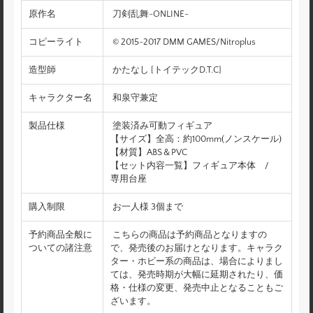
原作名
刀剣乱舞-ONLINE-
コピーライト
© 2015-2017 DMM GAMES/Nitroplus
造型師
かたなし [トイテックD.T.C]
キャラクター名
和泉守兼定
製品仕様
塗装済み可動フィギュア
【サイズ】全高：約100mm(ノンスケール)
【材質】ABS＆PVC
【セット内容一覧】フィギュア本体 /
専用台座
購入制限
お一人様 3個まで
予約商品全般に
こちらの商品は予約商品となりますの
ついての諸注意
で、発売後のお届けとなります。キャラク
ター・ホビー系の商品は、場合によりまし
ては、発売時期が大幅に延期されたり、価
格・仕様の変更、発売中止となることもご
ざいます。