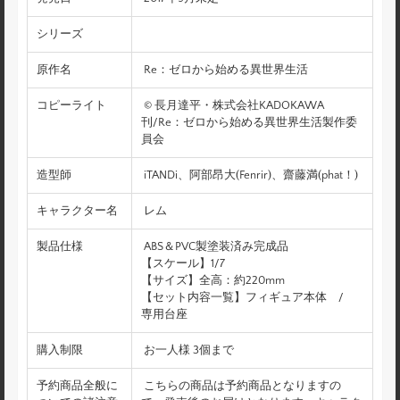
シリーズ
原作名
Re：ゼロから始める異世界生活
コピーライト
© 長月達平・株式会社KADOKAWA
刊/Re：ゼロから始める異世界生活製作委
員会
造型師
iTANDi、阿部昂大(Fenrir)、齋藤満(phat！)
キャラクター名
レム
製品仕様
ABS＆PVC製塗装済み完成品
【スケール】1/7
【サイズ】全高：約220mm
【セット内容一覧】フィギュア本体 /
専用台座
購入制限
お一人様 3個まで
予約商品全般に
こちらの商品は予約商品となりますの