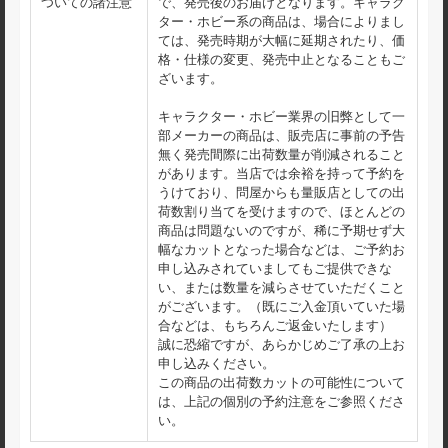
ついての諸注意
で、発売後のお届けとなります。キャラク
ター・ホビー系の商品は、場合によりまし
ては、発売時期が大幅に延期されたり、価
格・仕様の変更、発売中止となることもご
ざいます。
キャラクター・ホビー業界の旧弊として一
部メーカーの商品は、販売店に事前の予告
無く発売間際に出荷数量が削減されること
があります。当店では余裕を持って予約を
うけており、問屋からも量販店としての出
荷数割り当てを受けますので、ほとんどの
商品は問題ないのですが、稀に予期せず大
幅なカットとなった場合などは、ご予約お
申し込みされていましてもご提供できな
い、または数量を減らさせていただくこと
がございます。（既にご入金頂いていた場
合などは、もちろんご返金いたします）
誠に恐縮ですが、あらかじめご了承の上お
申し込みください。
この商品の出荷数カットの可能性について
は、上記の個別の予約注意をご参照くださ
い。