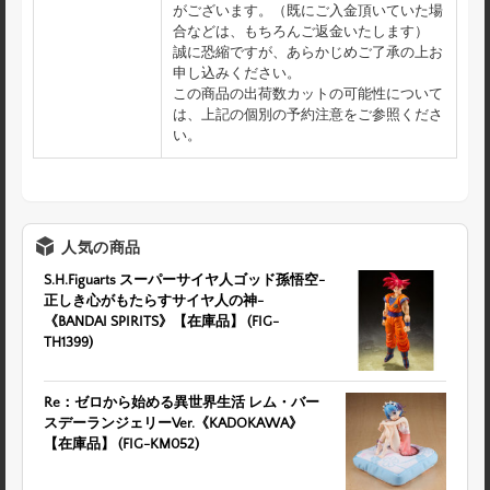
がございます。（既にご入金頂いていた場
合などは、もちろんご返金いたします）
誠に恐縮ですが、あらかじめご了承の上お
申し込みください。
この商品の出荷数カットの可能性について
は、上記の個別の予約注意をご参照くださ
い。
人気の商品
S.H.Figuarts スーパーサイヤ人ゴッド孫悟空-
正しき心がもたらすサイヤ人の神-
《BANDAI SPIRITS》【在庫品】 (FIG-
TH1399)
Re：ゼロから始める異世界生活 レム・バー
スデーランジェリーVer.《KADOKAWA》
【在庫品】 (FIG-KM052)