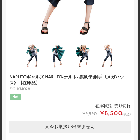
NARUTOギャルズ NARUTO‐ナルト‐ 疾風伝 綱手《メガハウ
ス》【在庫品】
FIG-KM028
Hot
在庫状態 : 売り切れ
¥8,500
¥9,990
(税込)
只今お取扱い出来ません