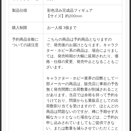
製品仕様
彩色済み完成品フィギュア
【サイズ】約200mm
購入制限
お一人様 3個まで
予約商品全般に
こちらの商品は予約商品となりますの
ついての諸注意
で、発売後のお届けとなります。キャラク
ター・ホビー系の商品は、場合によりまし
ては、発売時期が大幅に延期されたり、価
格・仕様の変更、発売中止となることもご
ざいます。
キャラクター・ホビー業界の旧弊として一
部メーカーの商品は、販売店に事前の予告
無く発売間際に出荷数量が削減されること
があります。当店では余裕を持って予約を
うけており、問屋からも量販店としての出
荷数割り当てを受けますので、ほとんどの
商品は問題ないのですが、稀に予期せず大
幅なカットとなった場合などは、ご予約お
申し込みされていましてもご提供できな
い、または数量を減らさせていただくこと