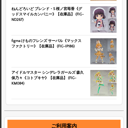
ねんどろいど ブレンド・S 桜ノ宮苺香《グ
ッドスマイルカンパニー》【在庫品】 (FIG-
ND267)
figma けものフレンズ サーバル《マックス
ファクトリー》【在庫品】 (FIG-IP186)
アイドルマスター シンデレラガールズ 森久
保乃々《コトブキヤ》【在庫品】 (FIG-
KM084)
ご利用案内