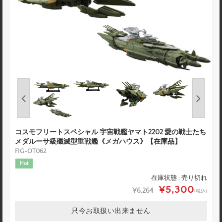
コスモフリートスペシャル 宇宙戦艦ヤマト2202 愛の戦士たち
メダルーサ級殲滅型重戦艦《メガハウス》【在庫品】
FIG-OT062
Hot
在庫状態 : 売り切れ
¥5,300
¥6,264
(税込)
只今お取扱い出来ません