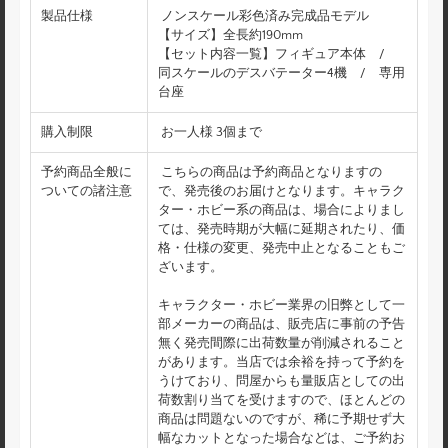
製品仕様
ノンスケール彩色済み完成品モデル
【サイズ】全長約190mm
【セット内容一覧】フィギュア本体 /
同スケールのデスバテーター4機 / 専用
台座
購入制限
お一人様 3個まで
予約商品全般に
こちらの商品は予約商品となりますの
ついての諸注意
で、発売後のお届けとなります。キャラク
ター・ホビー系の商品は、場合によりまし
ては、発売時期が大幅に延期されたり、価
格・仕様の変更、発売中止となることもご
ざいます。
キャラクター・ホビー業界の旧弊として一
部メーカーの商品は、販売店に事前の予告
無く発売間際に出荷数量が削減されること
があります。当店では余裕を持って予約を
うけており、問屋からも量販店としての出
荷数割り当てを受けますので、ほとんどの
商品は問題ないのですが、稀に予期せず大
幅なカットとなった場合などは、ご予約お