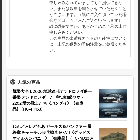
申し込みされていましてもご提供できな
い、または数量を減らさせていただくこと
がございます。（既にご入金頂いていた場
合などは、もちろんご返金いたします）
誠に恐縮ですが、あらかじめご了承の上お
申し込みください。
この商品の出荷数カットの可能性について
は、上記の個別の予約注意をご参照くださ
い。
人気の商品
輝艦大全 1/2000 地球連邦アンドロメダ級一
番艦 アンドロメダ / 宇宙戦艦ヤマト
2202 愛の戦士たち《バンダイ》【在庫
品】 (FIG-TH163)
ねんどろいどもあ ガールズ＆パンツァー 最
終章 チャーチル歩兵戦車 Mk.VII《グッドス
マイルカンパニー》【在庫品】 (FIG-ND236)