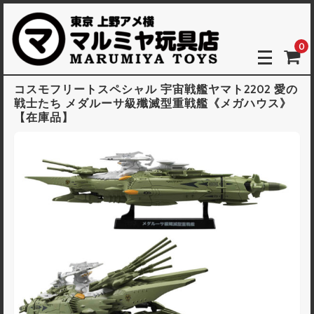
0
コスモフリートスペシャル 宇宙戦艦ヤマト2202 愛の
戦士たち メダルーサ級殲滅型重戦艦《メガハウス》
【在庫品】