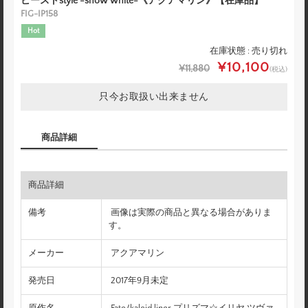
ビーストstyle -snow white-《アクアマリン》【在庫品】
FIG-IP158
Hot
在庫状態 : 売り切れ
¥10,100
¥11,880
(税込)
只今お取扱い出来ません
商品詳細
商品詳細
備考
画像は実際の商品と異なる場合がありま
す。
メーカー
アクアマリン
発売日
2017年9月未定
原作名
Fate/kaleid liner プリズマ☆イリヤ ツヴァ