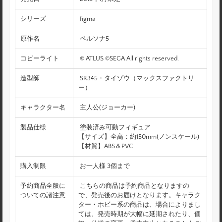
シリーズ
figma
原作名
ペルソナ5
コピーライト
© ATLUS ©SEGA All rights reserved.
造型師
SR345・タイゾウ（マックスファクトリ
ー）
キャラクター名
主人公(ジョーカー)
製品仕様
塗装済み可動フィギュア
【サイズ】全高：約150mm(ノンスケール)
【材質】ABS＆PVC
購入制限
お一人様 3個まで
予約商品全般に
こちらの商品は予約商品となりますの
ついての諸注意
で、発売後のお届けとなります。キャラク
ター・ホビー系の商品は、場合によりまし
ては、発売時期が大幅に延期されたり、価