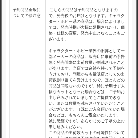
予約商品全般に
こちらの商品は予約商品となりますの
ついての諸注意
で、発売後のお届けとなります。キャラク
ター・ホビー系の商品は、場合によりまし
ては、発売時期が大幅に延期されたり、価
格・仕様の変更、発売中止となることもご
ざいます。
キャラクター・ホビー業界の旧弊として一
部メーカーの商品は、販売店に事前の予告
無く発売間際に出荷数量が削減されること
があります。当店では余裕を持って予約を
うけており、問屋からも量販店としての出
荷数割り当てを受けますので、ほとんどの
商品は問題ないのですが、稀に予期せず大
幅なカットとなった場合などは、ご予約お
申し込みされていましてもご提供できな
い、または数量を減らさせていただくこと
がございます。（既にご入金頂いていた場
合などは、もちろんご返金いたします）
誠に恐縮ですが、あらかじめご了承の上お
申し込みください。
この商品の出荷数カットの可能性について