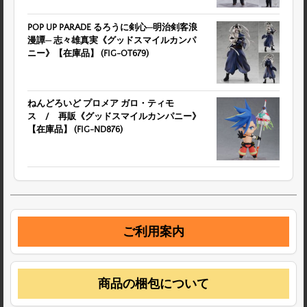
POP UP PARADE るろうに剣心─明治剣客浪
漫譚─ 志々雄真実《グッドスマイルカンパ
ニー》【在庫品】 (FIG-OT679)
ねんどろいど プロメア ガロ・ティモ
ス / 再販《グッドスマイルカンパニー》
【在庫品】 (FIG-ND876)
ご利用案内
商品の梱包について