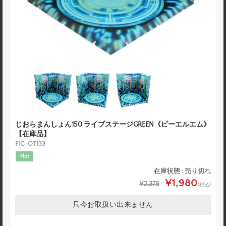
じおらまんしょん150 ライブステージGREEN《ピーエルエム》
【在庫品】
FIG-OT133
Hot
在庫状態 : 売り切れ
¥1,980
¥2,376
(税込)
只今お取扱い出来ません