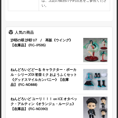
は、上記の個別の予約注意をご参照くださ
い。
人気の商品
沙耶の唄 沙耶 1/7 / 再販《ウイング》
【在庫品】 (FIG-IP595)
ねんどろいどどーる キャラクター・ボーカ
ル・シリーズ01 初音ミク おようふくセット
《グッドスマイルカンパニー》【在庫
品】 (FIG-ND888)
ねんどろいど ユーリ！！！ on ICE オタベッ
ク・アルティン《オランジュ・ルージュ》
【在庫品】 (FIG-ND390)