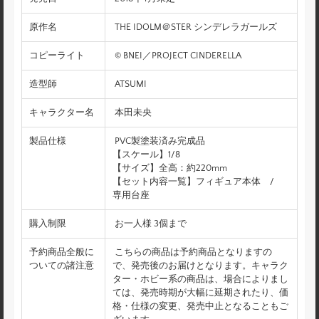
原作名
THE IDOLM＠STER シンデレラガールズ
コピーライト
© BNEI／PROJECT CINDERELLA
造型師
ATSUMI
キャラクター名
本田未央
製品仕様
PVC製塗装済み完成品
【スケール】1/8
【サイズ】全高：約220mm
【セット内容一覧】フィギュア本体 /
専用台座
購入制限
お一人様 3個まで
予約商品全般に
こちらの商品は予約商品となりますの
ついての諸注意
で、発売後のお届けとなります。キャラク
ター・ホビー系の商品は、場合によりまし
ては、発売時期が大幅に延期されたり、価
格・仕様の変更、発売中止となることもご