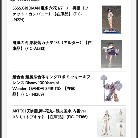
SSSS.GRIDMAN 宝多六花 1/7 / 再販《フ
ァット・カンパニー》【在庫品】 (FIG-
IP1274)
鬼滅の刃 栗花落カナヲ 1/8《アルター》【在
庫品】 (FIG-AL313)
超合金 超魔法合体キングロボ ミッキー＆フ
レンズ Disney 100 Years of
Wonder《BANDAI SPIRITS》【在庫
品】 (FIG-TH1269)
ARTFX J 刀剣乱舞-花丸- 鶴丸国永 内番ver
1/8《コトブキヤ》【在庫品】 (FIG-OT166)