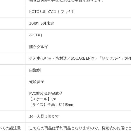
画像は実際の商品と異なる場合があります。
KOTOBUKIYA(コトブキヤ)
2018年5月未定
ARTFX J
賭ケグルイ
© 河本ほむら・尚村透／SQUARE ENIX・「賭ケグルイ」製
白髭創
蛇喰夢子
PVC塗装済み完成品
【スケール】1/8
【サイズ】全高：約215mm
お一人様 3個まで
いての諸注意
こちらの商品は予約商品となりますので、発売後のお届け