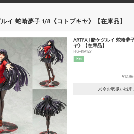
賭ケグルイ 蛇喰夢子 1/8《コトブキヤ》【在庫品】
ARTFX J 賭ケグルイ 蛇喰夢
ヤ》【在庫品】
FIG-KM127
Hot
¥12,9
只今お取扱い出来