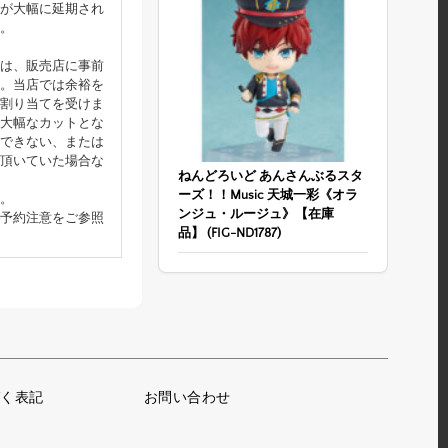
が大幅に延期され
。
は、販売店に事前
。当店では余裕を
割り当てを受けま
大幅なカットとな
できない、または
頂いていた場合な
ねんどろいど あんさんぶるスタ
ーズ！！Music 天城一彩《オラ
。
ンジュ・ルージュ》【在庫
予約注意をご参照
品】 (FIG-ND1787)
く表記
お問い合わせ