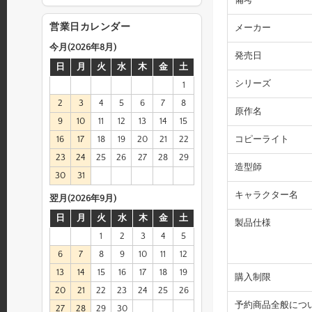
備考
営業日カレンダー
メーカー
今月(2026年8月)
発売日
日
月
火
水
木
金
土
シリーズ
1
2
3
4
5
6
7
8
原作名
9
10
11
12
13
14
15
16
17
18
19
20
21
22
コピーライト
23
24
25
26
27
28
29
造型師
30
31
キャラクター名
翌月(2026年9月)
日
月
火
水
木
金
土
製品仕様
1
2
3
4
5
6
7
8
9
10
11
12
13
14
15
16
17
18
19
購入制限
20
21
22
23
24
25
26
予約商品全般につ
27
28
29
30