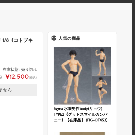
人気の商品
子 1/8《コトブキ
在庫状態 : 売り切れ
¥12,500
60
(税込)
ません
figma 水着男性body(リョウ)
TYPE2《グッドスマイルカンパ
ニー》【在庫品】 (FIG-OT453)