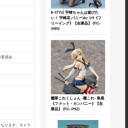
B-STYLE 宇崎ちゃんは遊びた
い！ 宇崎花 バニーVer. 1/4《フ
リーイング》【在庫品】 (FIG-
IP811)
作委員会
艦隊これくしょん -艦これ- 島風
《ファット・カンパニー》【在
庫品】 (FIG-IP92)
となります。キャラ