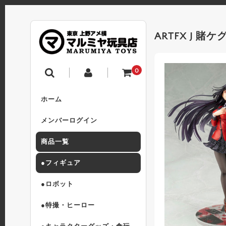
ARTFX J 
0
ホーム
メンバーログイン
商品一覧
●フィギュア
●ロボット
●特撮・ヒーロー