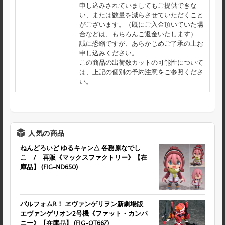
申し込みされていましてもご提供できな
い、または数量を減らさせていただくこと
がございます。（既にご入金頂いていた場
合などは、もちろんご返金いたします）
誠に恐縮ですが、あらかじめご了承の上お
申し込みください。
この商品の出荷数カットの可能性について
は、上記の個別の予約注意をご参照くださ
い。
人気の商品
ねんどろいど ゆるキャン△ 各務原なでし
こ / 再販《マックスファクトリー》【在
庫品】 (FIG-ND650)
パルフォムR！ ヱヴァンゲリヲン新劇場版
エヴァンゲリオン2号機《ファット・カンパ
ニー》【在庫品】 (FIG-OT667)