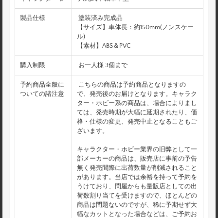
製品仕様
塗装済み完成品
【サイズ】車体長：約150mm(ノンスケー
ル)
【素材】ABS＆PVC
購入制限
お一人様 3個まで
予約商品全般に
こちらの商品は予約商品となりますの
ついての諸注意
で、発売後のお届けとなります。キャラク
ター・ホビー系の商品は、場合によりまし
ては、発売時期が大幅に延期されたり、価
格・仕様の変更、発売中止となることもご
ざいます。
キャラクター・ホビー業界の旧弊として一
部メーカーの商品は、販売店に事前の予告
無く発売間際に出荷数量が削減されること
があります。当店では余裕を持って予約を
うけており、問屋からも量販店としての出
荷数割り当てを受けますので、ほとんどの
商品は問題ないのですが、稀に予期せず大
幅なカットとなった場合などは、ご予約お