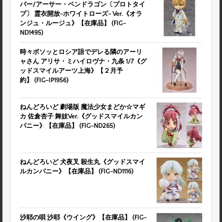
バー/アーサー・ペンドラゴン〔プロトタイ
プ〕 霊衣開放-ホワイトローズ- Ver.《オラ
ンジュ・ルージュ》【在庫品】 (FIG-
ND1495)
時々ボソッとロシア語でデレる隣のアーリ
ャさん アリサ・ミハイロヴナ・九条 1/7《グ
ッドスマイルアーツ上海》【２月予
約】 (FIG-IP1956)
ねんどろいど 劇場版 魔法少女まどか☆マギ
カ 佐倉杏子 舞妓Ver.《グッドスマイルカン
パニー》【在庫品】 (FIG-ND265)
ねんどろいど 犬夜叉 殺生丸《グッドスマイ
ルカンパニー》【在庫品】 (FIG-ND1116)
沙耶の唄 沙耶《ウイング》【在庫品】 (FIG-