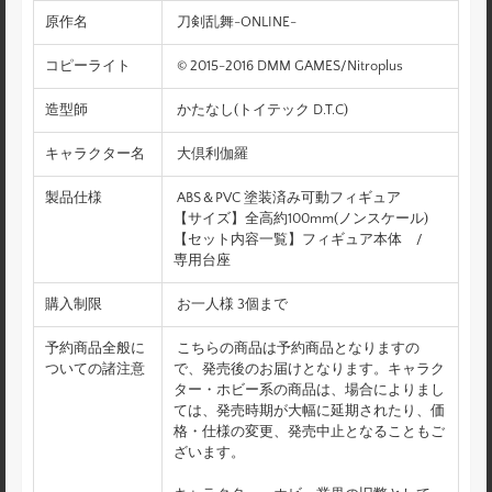
原作名
刀剣乱舞-ONLINE-
コピーライト
© 2015-2016 DMM GAMES/Nitroplus
造型師
かたなし(トイテック D.T.C)
キャラクター名
大倶利伽羅
製品仕様
ABS＆PVC 塗装済み可動フィギュア
【サイズ】全高約100mm(ノンスケール)
【セット内容一覧】フィギュア本体 /
専用台座
購入制限
お一人様 3個まで
予約商品全般に
こちらの商品は予約商品となりますの
ついての諸注意
で、発売後のお届けとなります。キャラク
ター・ホビー系の商品は、場合によりまし
ては、発売時期が大幅に延期されたり、価
格・仕様の変更、発売中止となることもご
ざいます。