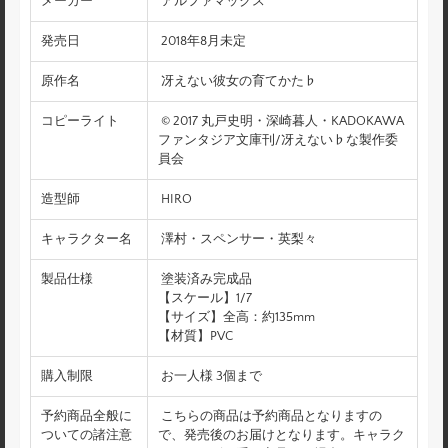
メーカー
アルファマックス
発売日
2018年8月未定
原作名
冴えない彼女の育てかた♭
コピーライト
© 2017 丸戸史明・深崎暮人・KADOKAWA
ファンタジア文庫刊/冴えない♭な製作委
員会
造型師
HIRO
キャラクター名
澤村・スペンサー・英梨々
製品仕様
塗装済み完成品
【スケール】1/7
【サイズ】全高：約135mm
【材質】PVC
購入制限
お一人様 3個まで
予約商品全般に
こちらの商品は予約商品となりますの
ついての諸注意
で、発売後のお届けとなります。キャラク