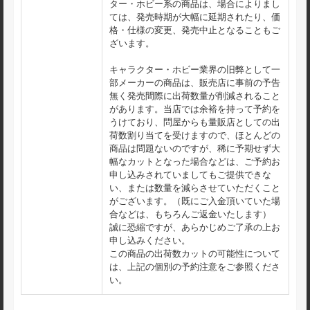
ター・ホビー系の商品は、場合によりまし
ては、発売時期が大幅に延期されたり、価
格・仕様の変更、発売中止となることもご
ざいます。
キャラクター・ホビー業界の旧弊として一
部メーカーの商品は、販売店に事前の予告
無く発売間際に出荷数量が削減されること
があります。当店では余裕を持って予約を
うけており、問屋からも量販店としての出
荷数割り当てを受けますので、ほとんどの
商品は問題ないのですが、稀に予期せず大
幅なカットとなった場合などは、ご予約お
申し込みされていましてもご提供できな
い、または数量を減らさせていただくこと
がございます。（既にご入金頂いていた場
合などは、もちろんご返金いたします）
誠に恐縮ですが、あらかじめご了承の上お
申し込みください。
この商品の出荷数カットの可能性について
は、上記の個別の予約注意をご参照くださ
い。