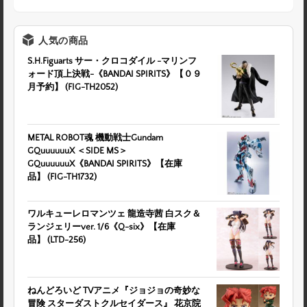
人気の商品
S.H.Figuarts サー・クロコダイル -マリンフ
ォード頂上決戦-《BANDAI SPIRITS》【０９
月予約】 (FIG-TH2052)
METAL ROBOT魂 機動戦士Gundam
GQuuuuuuX ＜SIDE MS＞
GQuuuuuuX《BANDAI SPIRITS》【在庫
品】 (FIG-TH1732)
ワルキューレロマンツェ 龍造寺茜 白スク＆
ランジェリーver. 1/6《Q-six》【在庫
品】 (LTD-256)
ねんどろいど TVアニメ『ジョジョの奇妙な
冒険 スターダストクルセイダース』 花京院