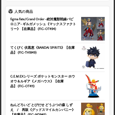
人気の商品
figma Fate/Grand Order -絶対魔獣戦線バビ
ロニア- ギルガメッシュ《マックスファクト
リー》【在庫品】 (FIG-OT494)
てくぴく 伏黒恵《BANDAI SPIRITS》【在庫
品】 (FIG-TH1849)
G.E.M.EXシリーズ ポケットモンスター ホウ
オウ＆ルギア《メガハウス》【在庫
品】 (FIG-OT411)
ねんどろいど とびだせ どうぶつの森 しず
え / 再販《グッドスマイルカンパニー》
【在庫品】 (FIG-ND945)