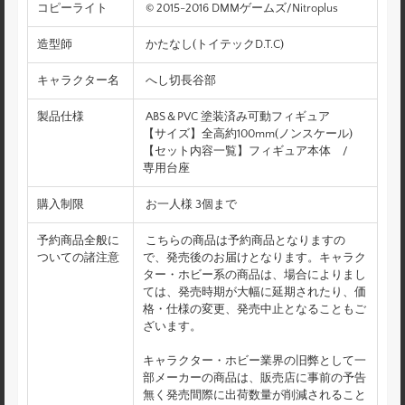
コピーライト
© 2015-2016 DMMゲームズ/Nitroplus
造型師
かたなし(トイテックD.T.C)
キャラクター名
へし切長谷部
製品仕様
ABS＆PVC 塗装済み可動フィギュア
【サイズ】全高約100mm(ノンスケール)
【セット内容一覧】フィギュア本体 /
専用台座
購入制限
お一人様 3個まで
予約商品全般に
こちらの商品は予約商品となりますの
ついての諸注意
で、発売後のお届けとなります。キャラク
ター・ホビー系の商品は、場合によりまし
ては、発売時期が大幅に延期されたり、価
格・仕様の変更、発売中止となることもご
ざいます。
キャラクター・ホビー業界の旧弊として一
部メーカーの商品は、販売店に事前の予告
無く発売間際に出荷数量が削減されること