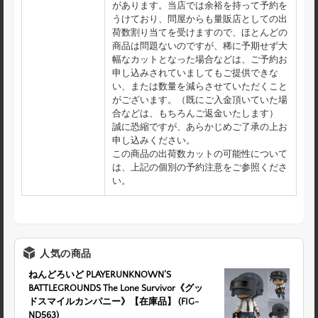
があります。当店では余裕を持って予約を
うけており、問屋からも量販店としての出
荷数割り当てを受けますので、ほとんどの
商品は問題ないのですが、稀に予期せず大
幅なカットとなった場合などは、ご予約お
申し込みされていましてもご提供できな
い、または数量を減らさせていただくこと
がございます。（既にご入金頂いていた場
合などは、もちろんご返金いたします）
誠に恐縮ですが、あらかじめご了承の上お
申し込みください。
この商品の出荷数カットの可能性について
は、上記の個別の予約注意をご参照くださ
い。
人気の商品
ねんどろいど PLAYERUNKNOWN’S
BATTLEGROUNDS The Lone Survivor《グッ
ドスマイルカンパニー》【在庫品】 (FIG-
ND563)