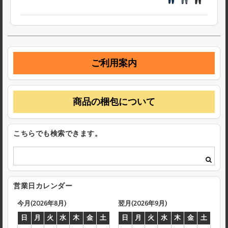
ご利用案内
商品の梱包について
こちらでも検索できます。
営業日カレンダー
今月(2026年8月)
翌月(2026年9月)
日
月
火
水
木
金
土
日
月
火
水
木
金
土