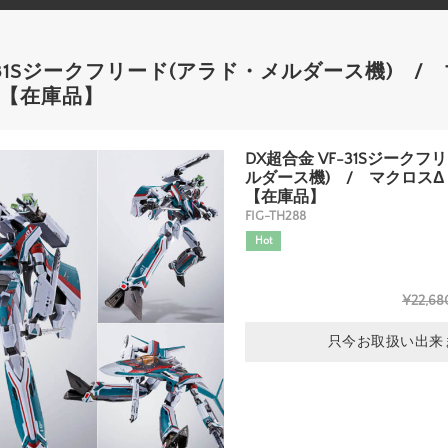
-31Sジークフリード(アラド・メルダース機) /
》【在庫品】
DX超合金 VF-31Sジーク
ルダース機) / マクロス
【在庫品】
FIG-TH288
Hot
¥22,68
只今お取扱い出来