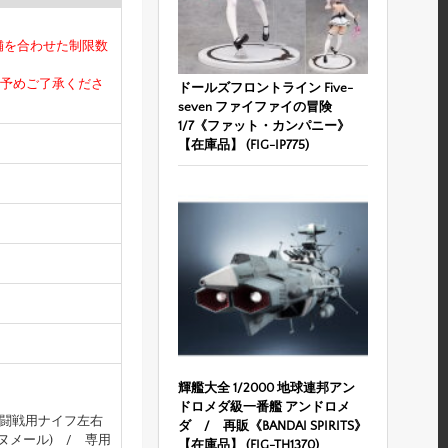
舗を合わせた制限数
予めご了承くださ
ドールズフロントライン Five-
seven ファイファイの冒険
1/7《ファット・カンパニー》
【在庫品】 (FIG-IP775)
輝艦大全 1/2000 地球連邦アン
ドロメダ級一番艦 アンドロメ
格闘戦用ナイフ左右
ダ / 再販《BANDAI SPIRITS》
ヌメール) / 専用
【在庫品】 (FIG-TH1370)