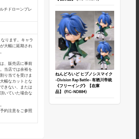
マルチドローンプレ
となります。キャラ
が大幅に延期され
。
は、販売店に事前
。当店では余裕を
ねんどろいど ヒプノシスマイク
割り当てを受けま
-Division Rap Battle- 有栖川帝統
大幅なカットとな
《フリーイング》【在庫
できない、または
品】 (FIG-ND884)
頂いていた場合な
。
予約注意をご参照