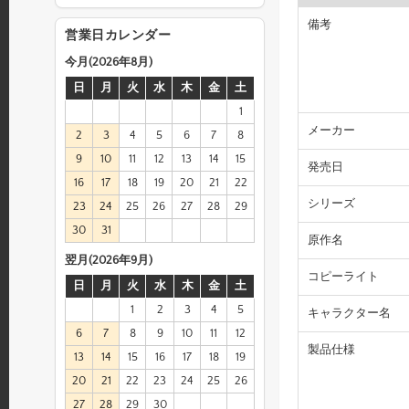
備考
営業日カレンダー
今月(2026年8月)
日
月
火
水
木
金
土
1
メーカー
2
3
4
5
6
7
8
9
10
11
12
13
14
15
発売日
16
17
18
19
20
21
22
シリーズ
23
24
25
26
27
28
29
30
31
原作名
翌月(2026年9月)
コピーライト
日
月
火
水
木
金
土
1
2
3
4
5
キャラクター名
6
7
8
9
10
11
12
製品仕様
13
14
15
16
17
18
19
20
21
22
23
24
25
26
27
28
29
30