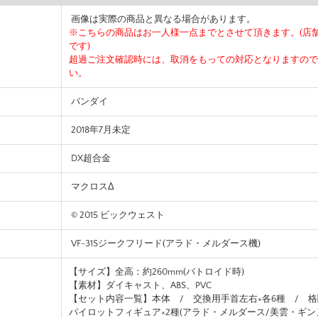
画像は実際の商品と異なる場合があります。
※こちらの商品はお一人様一点までとさせて頂きます。(店
です)
超過ご注文確認時には、取消をもっての対応となりますので
い。
バンダイ
2018年7月未定
DX超合金
マクロスΔ
© 2015 ビックウェスト
VF-31Sジークフリード(アラド・メルダース機)
【サイズ】全高：約260mm(バトロイド時)
【素材】ダイキャスト、ABS、PVC
【セット内容一覧】本体 / 交換用手首左右×各6種 / 
パイロットフィギュア×2種(アラド・メルダース/美雲・ギン