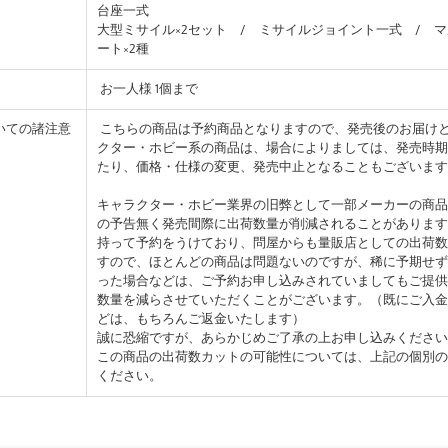
台座一式
大型ミサイル×2セット / ミサイルジョイント一式 / 
ート×2種
お一人様 1個まで
いての諸注意
こちらの商品は予約商品となりますので、発売後のお届け
クター・ホビー系の商品は、場合によりましては、発売時期
たり、価格・仕様の変更、発売中止となることもございます
キャラクター・ホビー業界の旧弊として一部メーカーの商品
の予告無く発売間際に出荷数量が削減されることがあります
持って予約をうけており、問屋からも量販店としての出荷数
すので、ほとんどの商品は問題ないのですが、稀に予期せず
った場合などは、ご予約お申し込みされていましてもご提供
数量を減らさせていただくことがございます。（既にご入金
どは、もちろんご返金いたします）
誠に恐縮ですが、あらかじめご了承の上お申し込みください
この商品の出荷数カットの可能性については、上記の個別の
ください。