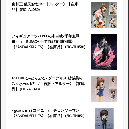
朧村正 猫又お恋 1/8《アルター》【在庫
品】 (FIG-AL089)
フィギュアーツZERO 朽木白哉-千年血戦
篇- / BLEACH 千年血戦篇-訣別譚-
《BANDAI SPIRITS》【在庫品】 (FIG-TH1581)
To LOVEる-とらぶる- ダークネス 結城美柑
スク水Ver. 1/7 / 再販《アルター》【在庫
品】 (FIG-AL098)
Figuarts mini コベニ / チェンソーマン
《BANDAI SPIRITS》【在庫品】 (FIG-TH1151)