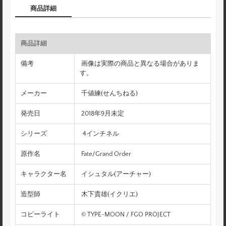
商品詳細
商品詳細
備考
画像は実際の商品と異なる場合がありま
す。
メーカー
千値練(せんちねる)
発売日
2018年9月未定
シリーズ
4インチネル
原作名
Fate/Grand Order
キャラクター名
イシュタル(アーチャー)
造型師
木下貴雄(イクリエ)
コピーライト
© TYPE-MOON / FGO PROJECT