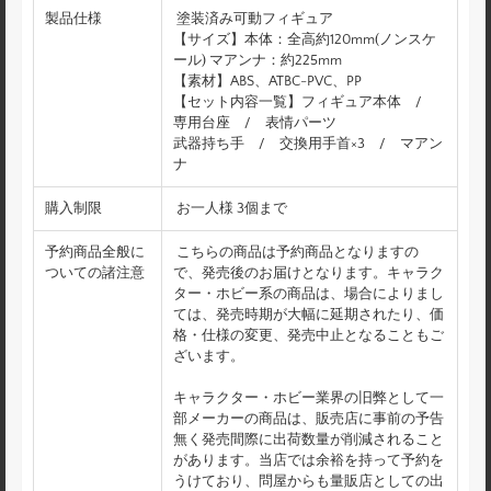
製品仕様
塗装済み可動フィギュア
【サイズ】本体：全高約120mm(ノンスケ
ール) マアンナ：約225mm
【素材】ABS、ATBC-PVC、PP
【セット内容一覧】フィギュア本体 /
専用台座 / 表情パーツ
武器持ち手 / 交換用手首×3 / マアン
ナ
購入制限
お一人様 3個まで
予約商品全般に
こちらの商品は予約商品となりますの
ついての諸注意
で、発売後のお届けとなります。キャラク
ター・ホビー系の商品は、場合によりまし
ては、発売時期が大幅に延期されたり、価
格・仕様の変更、発売中止となることもご
ざいます。
キャラクター・ホビー業界の旧弊として一
部メーカーの商品は、販売店に事前の予告
無く発売間際に出荷数量が削減されること
があります。当店では余裕を持って予約を
うけており、問屋からも量販店としての出