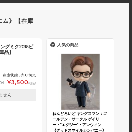
ルエム》【在庫
人気の商品
ングミク2018ピ
庫品】
在庫状態 : 売り切れ
¥3,500
04
(税込)
ません
ねんどろいど キングスマン：ゴ
ールデン・サークル ゲイリ
ー・“エグジー”・アンウィン
《グッドスマイルカンパニー》