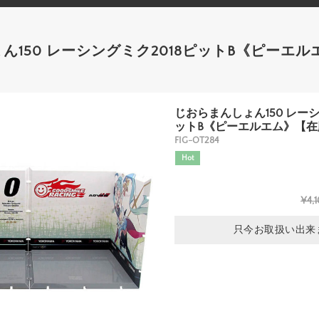
ん150 レーシングミク2018ピットB《ピーエ
じおらまんしょん150 レーシ
ットB《ピーエルエム》【在
FIG-OT284
Hot
¥4,1
只今お取扱い出来