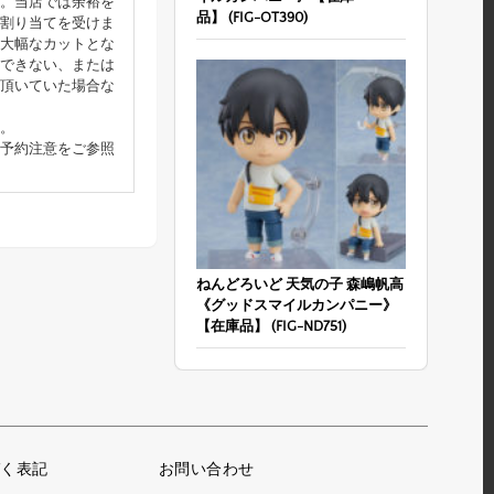
。当店では余裕を
品】 (FIG-OT390)
割り当てを受けま
大幅なカットとな
できない、または
頂いていた場合な
。
予約注意をご参照
ねんどろいど 天気の子 森嶋帆高
《グッドスマイルカンパニー》
【在庫品】 (FIG-ND751)
く表記
お問い合わせ