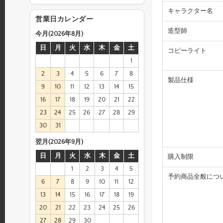
キャラクター名
営業日カレンダー
造型師
今月(2026年8月)
日
月
火
水
木
金
土
コピーライト
1
2
3
4
5
6
7
8
製品仕様
9
10
11
12
13
14
15
16
17
18
19
20
21
22
23
24
25
26
27
28
29
30
31
翌月(2026年9月)
日
月
火
水
木
金
土
購入制限
1
2
3
4
5
予約商品全般につ
6
7
8
9
10
11
12
13
14
15
16
17
18
19
20
21
22
23
24
25
26
27
28
29
30