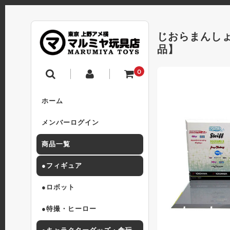
じおらまんしょ
品】
0
ホーム
メンバーログイン
商品一覧
●フィギュア
●ロボット
●特撮・ヒーロー