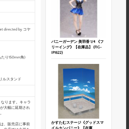
t directed by コヤ
バニーガーデン 美羽香 1/4 《フ
リーイング》【在庫品】 (FIG-
IP1622)
たり150mm角)
クリルスタンド
となります。キャラ
が大幅に延期され
。
かすたむステージ《グッドスマ
は、販売店に事前
イルカンパニー》【在庫