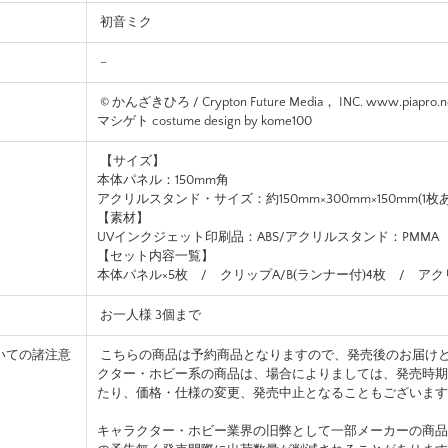
初音ミク
–
© かんざきひろ / Crypton Future Media， INC. www.piapro.ne
マシゲト costume design by kome100
【サイズ】
本体パネル：150mm角
アクリルスタンド・サイズ：約150mm×300mm×150mm(1枚あ
【素材】
UVインクジェット印刷品：ABS/アクリルスタンド：PMMA
【セット内容一覧】
本体パネル×5枚 / クリップA/B(ランナー付)4枚 / ア
お一人様 3個まで
いての諸注意
こちらの商品は予約商品となりますので、発売後のお届け
クター・ホビー系の商品は、場合によりましては、発売時期
たり、価格・仕様の変更、発売中止となることもございます
キャラクター・ホビー業界の旧弊として一部メーカーの商品