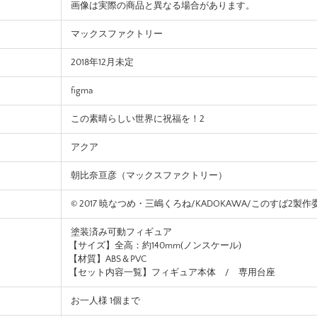
画像は実際の商品と異なる場合があります。
マックスファクトリー
2018年12月未定
figma
この素晴らしい世界に祝福を！2
アクア
朝比奈亘彦（マックスファクトリー）
© 2017 暁なつめ・三嶋くろね/KADOKAWA/このすば2製
塗装済み可動フィギュア
【サイズ】全高：約140mm(ノンスケール)
【材質】ABS＆PVC
【セット内容一覧】フィギュア本体 / 専用台座
お一人様 1個まで