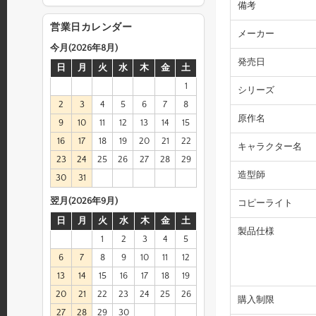
備考
営業日カレンダー
メーカー
今月(2026年8月)
発売日
日
月
火
水
木
金
土
1
シリーズ
2
3
4
5
6
7
8
原作名
9
10
11
12
13
14
15
16
17
18
19
20
21
22
キャラクター名
23
24
25
26
27
28
29
造型師
30
31
翌月(2026年9月)
コピーライト
日
月
火
水
木
金
土
製品仕様
1
2
3
4
5
6
7
8
9
10
11
12
13
14
15
16
17
18
19
20
21
22
23
24
25
26
購入制限
27
28
29
30