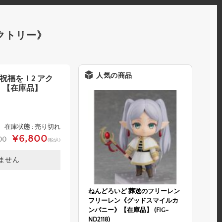
ァクトリー》
人気の商品
に祝福を！2 アク
》【在庫品】
在庫状態 : 売り切れ
¥6,800
00
(税込)
ません
ねんどろいど 葬送のフリーレン
フリーレン《グッドスマイルカ
ンパニー》【在庫品】 (FIG-
ND2118)