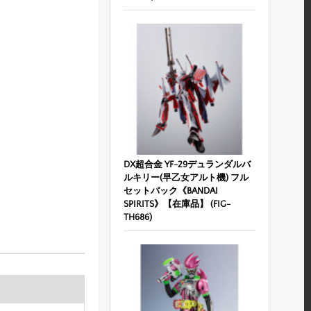
DX超合金 YF-29デュランダルバ
ルキリー(早乙女アルト機) フル
セットパック《BANDAI
SPIRITS》【在庫品】 (FIG-
TH686)