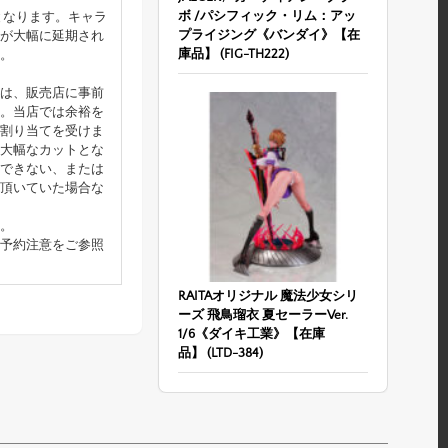
ボ /パシフィック・リム：アッ
となります。キャラ
プライジング《バンダイ》【在
が大幅に延期され
庫品】 (FIG-TH222)
。
は、販売店に事前
。当店では余裕を
割り当てを受けま
大幅なカットとな
できない、または
頂いていた場合な
。
予約注意をご参照
RAITAオリジナル 魔法少女シリ
ーズ 飛鳥瑠衣 夏セーラーVer.
1/6《ダイキ工業》【在庫
品】 (LTD-384)