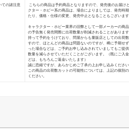
いての諸注意
こちらの商品は予約商品となりますので、発売後のお届け
クター・ホビー系の商品は、場合によりましては、発売時期
たり、価格・仕様の変更、発売中止となることもございます
キャラクター・ホビー業界の旧弊として一部メーカーの商品
の予告無く発売間際に出荷数量が削減されることがあります
持って予約をうけており、問屋からも量販店としての出荷数
すので、ほとんどの商品は問題ないのですが、稀に予期せず
った場合などは、ご予約お申し込みされていましてもご提供
数量を減らさせていただくことがございます。（既にご入金
どは、もちろんご返金いたします）
誠に恐縮ですが、あらかじめご了承の上お申し込みください
この商品の出荷数カットの可能性については、上記の個別の
ください。