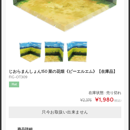
じおらまんしょん150 菜の花畑《ピーエルエム》【在庫品】
FIG-OT309
Hot
在庫状態 : 売り切れ
¥1,980
¥2,376
(税込)
只今お取扱い出来ません
商品詳細