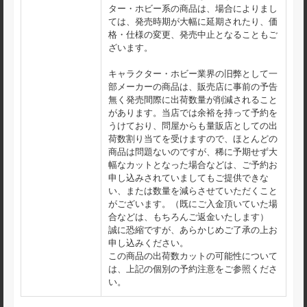
ター・ホビー系の商品は、場合によりまし
ては、発売時期が大幅に延期されたり、価
格・仕様の変更、発売中止となることもご
ざいます。
キャラクター・ホビー業界の旧弊として一
部メーカーの商品は、販売店に事前の予告
無く発売間際に出荷数量が削減されること
があります。当店では余裕を持って予約を
うけており、問屋からも量販店としての出
荷数割り当てを受けますので、ほとんどの
商品は問題ないのですが、稀に予期せず大
幅なカットとなった場合などは、ご予約お
申し込みされていましてもご提供できな
い、または数量を減らさせていただくこと
がございます。（既にご入金頂いていた場
合などは、もちろんご返金いたします）
誠に恐縮ですが、あらかじめご了承の上お
申し込みください。
この商品の出荷数カットの可能性について
は、上記の個別の予約注意をご参照くださ
い。