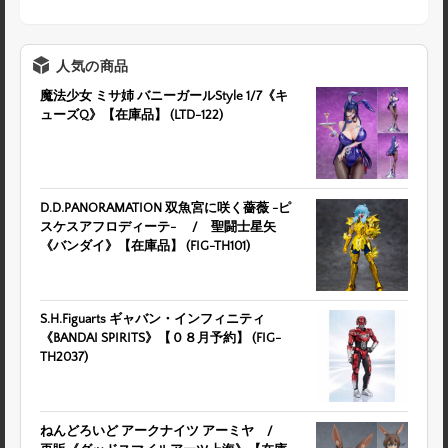
人気の商品
魔法少女 ミサ姉 バニーガールStyle 1/7《キ
ューズQ》【在庫品】 (LTD-122)
D.D.PANORAMATION 双魚宮に咲く薔薇 -ピ
スケスアフロディーテ- / 聖闘士星矢
《バンダイ》【在庫品】 (FIG-TH101)
S.H.Figuarts ギャバン・インフィニティ
《BANDAI SPIRITS》【０８月予約】 (FIG-
TH2037)
ねんどろいど アークナイツ アーミヤ /