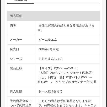
商品詳細
備考
画像は実際の商品と異なる場合がありま
す。
メーカー
ピーエルエム
発売日
2018年9月未定
シリーズ
じおらまんしょん
製品仕様
【サイズ】約150mm×150mm
【材質】ABS(UVインクジェット印刷品)
【セット内容一覧】本体パネル(150mm
角)×3枚 / クリップA/B(ランナー付)×3枚
購入制限
お一人様 3個まで
予約商品全般に
こちらの商品は予約商品となりますの
ついての諸注意
で、発売後のお届けとなります。キャラク