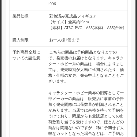
1996
製品仕様
彩色済み完成品フィギュア
【サイズ】全高約19cm
【素材】ATBC-PVC、ABS(本体)、ABS(台座)
購入制限
お一人様 1個まで
予約商品全般に
こちらの商品は予約商品となりますの
ついての諸注意
で、発売後のお届けとなります。キャラク
ター・ホビー系の商品は、場合によりまし
ては、発売時期が大幅に延期されたり、価
格・仕様の変更、発売中止となることもご
ざいます。
キャラクター・ホビー業界の旧弊として一
部メーカーの商品は、販売店に事前の予告
無く発売間際に出荷数量が削減されること
があります。当店では余裕を持って予約を
うけており、問屋からも量販店としての出
荷数割り当てを受けますので、ほとんどの
商品は問題ないのですが、稀に予期せず大
幅なカットとなった場合などは、ご予約お