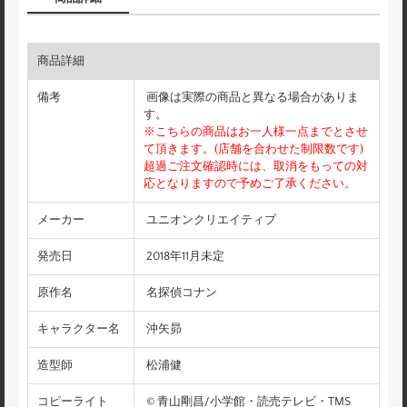
商品詳細
備考
画像は実際の商品と異なる場合がありま
す。
※こちらの商品はお一人様一点までとさせ
て頂きます。(店舗を合わせた制限数です)
超過ご注文確認時には、取消をもっての対
応となりますので予めご了承ください。
メーカー
ユニオンクリエイティブ
発売日
2018年11月未定
原作名
名探偵コナン
キャラクター名
沖矢昴
造型師
松浦健
コピーライト
© 青山剛昌/小学館・読売テレビ・TMS