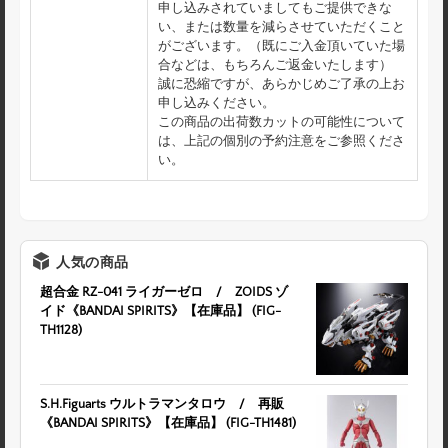
申し込みされていましてもご提供できな
い、または数量を減らさせていただくこと
がございます。（既にご入金頂いていた場
合などは、もちろんご返金いたします）
誠に恐縮ですが、あらかじめご了承の上お
申し込みください。
この商品の出荷数カットの可能性について
は、上記の個別の予約注意をご参照くださ
い。
人気の商品
超合金 RZ-041 ライガーゼロ / ZOIDS ゾ
イド《BANDAI SPIRITS》【在庫品】 (FIG-
TH1128)
S.H.Figuarts ウルトラマンタロウ / 再販
《BANDAI SPIRITS》【在庫品】 (FIG-TH1481)