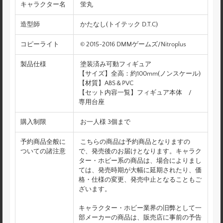
キャラクター名
蛍丸
造型師
かたなし(トイテック D.T.C)
コピーライト
© 2015-2016 DMMゲームズ/Nitroplus
製品仕様
塗装済み可動フィギュア
【サイズ】全高：約100mm(ノンスケール)
【材質】ABS＆PVC
【セット内容一覧】フィギュア本体 /
専用台座
購入制限
お一人様 3個まで
予約商品全般に
こちらの商品は予約商品となりますの
ついての諸注意
で、発売後のお届けとなります。キャラク
ター・ホビー系の商品は、場合によりまし
ては、発売時期が大幅に延期されたり、価
格・仕様の変更、発売中止となることもご
ざいます。
キャラクター・ホビー業界の旧弊として一
部メーカーの商品は、販売店に事前の予告