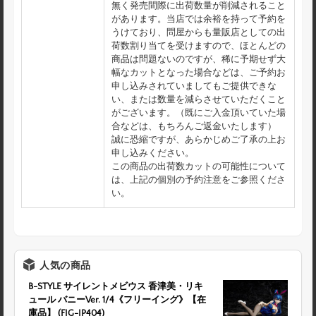
無く発売間際に出荷数量が削減されること
があります。当店では余裕を持って予約を
うけており、問屋からも量販店としての出
荷数割り当てを受けますので、ほとんどの
商品は問題ないのですが、稀に予期せず大
幅なカットとなった場合などは、ご予約お
申し込みされていましてもご提供できな
い、または数量を減らさせていただくこと
がございます。（既にご入金頂いていた場
合などは、もちろんご返金いたします）
誠に恐縮ですが、あらかじめご了承の上お
申し込みください。
この商品の出荷数カットの可能性について
は、上記の個別の予約注意をご参照くださ
い。
人気の商品
B-STYLE サイレントメビウス 香津美・リキ
ュール バニーVer. 1/4《フリーイング》【在
庫品】 (FIG-IP404)