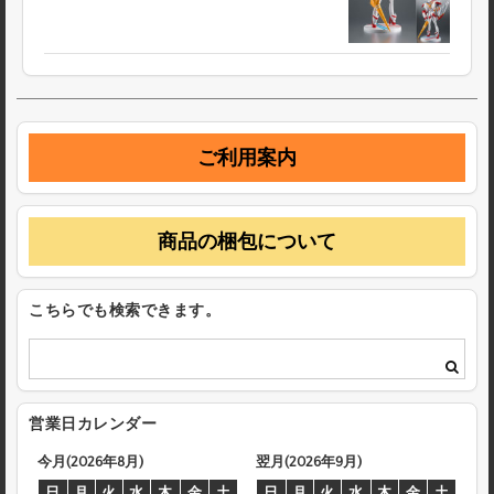
ご利用案内
商品の梱包について
こちらでも検索できます。
営業日カレンダー
今月(2026年8月)
翌月(2026年9月)
日
月
火
水
木
金
土
日
月
火
水
木
金
土