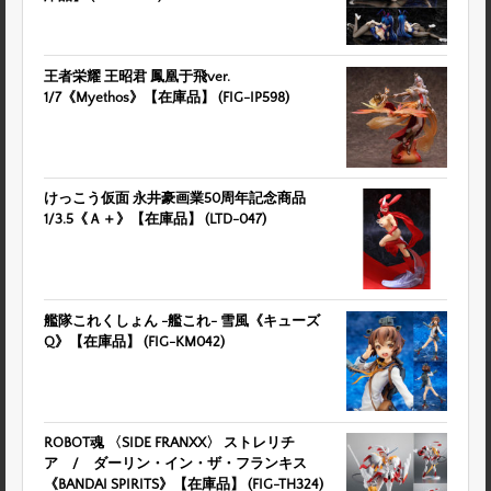
王者栄耀 王昭君 鳳凰于飛ver.
1/7《Myethos》【在庫品】 (FIG-IP598)
けっこう仮面 永井豪画業50周年記念商品
1/3.5《Ａ＋》【在庫品】 (LTD-047)
艦隊これくしょん -艦これ- 雪風《キューズ
Q》【在庫品】 (FIG-KM042)
ROBOT魂 〈SIDE FRANXX〉 ストレリチ
ア / ダーリン・イン・ザ・フランキス
《BANDAI SPIRITS》【在庫品】 (FIG-TH324)