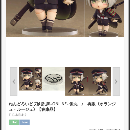
ねんどろいど 刀剣乱舞-ONLINE- 蛍丸 / 再販《オランジ
ュ・ルージュ》【在庫品】
FIG-ND412
Hot
Low