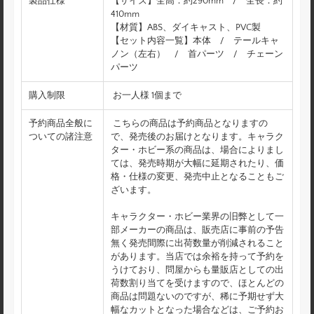
製品仕様
【サイズ】全高：約290mm / 全長：約
410mm
【材質】ABS、ダイキャスト、PVC製
【セット内容一覧】本体 / テールキャ
ノン（左右） / 首パーツ / チェーン
パーツ
購入制限
お一人様 1個まで
予約商品全般に
こちらの商品は予約商品となりますの
ついての諸注意
で、発売後のお届けとなります。キャラク
ター・ホビー系の商品は、場合によりまし
ては、発売時期が大幅に延期されたり、価
格・仕様の変更、発売中止となることもご
ざいます。
キャラクター・ホビー業界の旧弊として一
部メーカーの商品は、販売店に事前の予告
無く発売間際に出荷数量が削減されること
があります。当店では余裕を持って予約を
うけており、問屋からも量販店としての出
荷数割り当てを受けますので、ほとんどの
商品は問題ないのですが、稀に予期せず大
幅なカットとなった場合などは、ご予約お