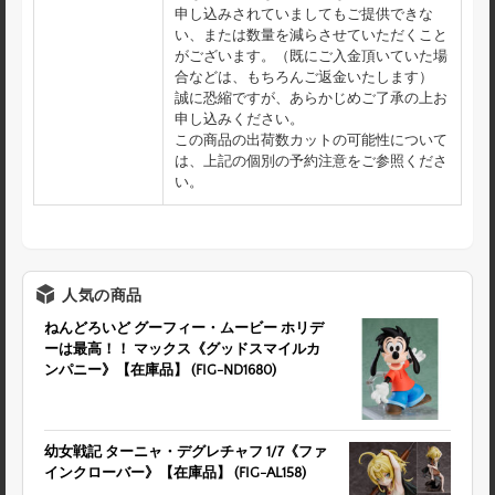
申し込みされていましてもご提供できな
い、または数量を減らさせていただくこと
がございます。（既にご入金頂いていた場
合などは、もちろんご返金いたします）
誠に恐縮ですが、あらかじめご了承の上お
申し込みください。
この商品の出荷数カットの可能性について
は、上記の個別の予約注意をご参照くださ
い。
人気の商品
ねんどろいど グーフィー・ムービー ホリデ
ーは最高！！ マックス《グッドスマイルカ
ンパニー》【在庫品】 (FIG-ND1680)
幼女戦記 ターニャ・デグレチャフ 1/7《ファ
インクローバー》【在庫品】 (FIG-AL158)