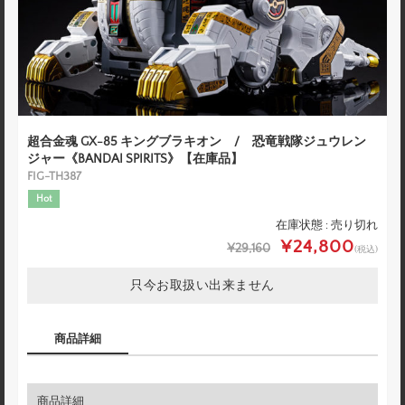
超合金魂 GX-85 キングブラキオン / 恐竜戦隊ジュウレン
ジャー《BANDAI SPIRITS》【在庫品】
FIG-TH387
Hot
在庫状態 : 売り切れ
¥24,800
¥29,160
(税込)
只今お取扱い出来ません
商品詳細
商品詳細