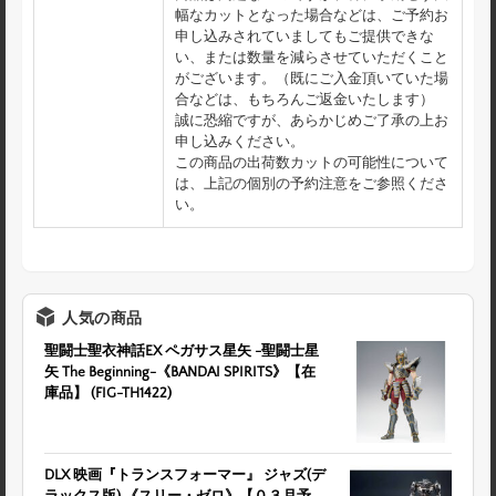
幅なカットとなった場合などは、ご予約お
申し込みされていましてもご提供できな
い、または数量を減らさせていただくこと
がございます。（既にご入金頂いていた場
合などは、もちろんご返金いたします）
誠に恐縮ですが、あらかじめご了承の上お
申し込みください。
この商品の出荷数カットの可能性について
は、上記の個別の予約注意をご参照くださ
い。
人気の商品
聖闘士聖衣神話EX ペガサス星矢 -聖闘士星
矢 The Beginning-《BANDAI SPIRITS》【在
庫品】 (FIG-TH1422)
DLX 映画『トランスフォーマー』 ジャズ(デ
ラックス版) 《スリー・ゼロ》【０３月予