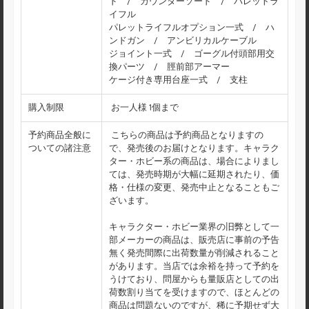
ド / カウンターソード / パレットラ
イフル
パレットライフルオプション一式 / ハ
ンドガン / アンビリカルケーブル
ジョイント一式 / ゴーグル付頭部用交
換パーツ / 脛前部アーマー
ケージ付き専用台座一式 / 支柱
購入制限
お一人様 1個まで
予約商品全般に
こちらの商品は予約商品となりますの
ついての諸注意
で、発売後のお届けとなります。キャラク
ター・ホビー系の商品は、場合によりまし
ては、発売時期が大幅に延期されたり、価
格・仕様の変更、発売中止となることもご
ざいます。
キャラクター・ホビー業界の旧弊として一
部メーカーの商品は、販売店に事前の予告
無く発売間際に出荷数量が削減されること
があります。当店では余裕を持って予約を
うけており、問屋からも量販店としての出
荷数割り当てを受けますので、ほとんどの
商品は問題ないのですが、稀に予期せず大