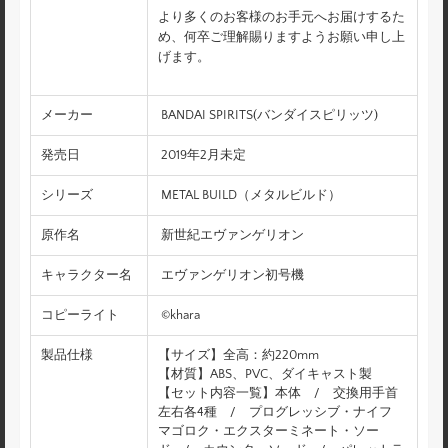
より多くのお客様のお手元へお届けするた
め、何卒ご理解賜りますようお願い申し上
げます。
メーカー
BANDAI SPIRITS(バンダイスピリッツ)
発売日
2019年2月未定
シリーズ
METAL BUILD（メタルビルド）
原作名
新世紀エヴァンゲリオン
キャラクター名
エヴァンゲリオン初号機
コピーライト
©khara
製品仕様
【サイズ】全高：約220mm
【材質】ABS、PVC、ダイキャスト製
【セット内容一覧】本体 / 交換用手首
左右各4種 / プログレッシブ・ナイフ
マゴロク・エクスターミネート・ソー