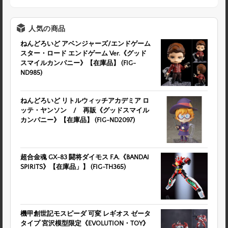
人気の商品
ねんどろいど アベンジャーズ/エンドゲーム
スター・ロード エンドゲーム Ver.《グッド
スマイルカンパニー》【在庫品】 (FIG-
ND985)
ねんどろいど リトルウィッチアカデミア ロ
ッテ・ヤンソン / 再販《グッドスマイル
カンパニー》【在庫品】 (FIG-ND2097)
超合金魂 GX-83 闘将ダイモス F.A.《BANDAI
SPIRITS》【在庫品」】 (FIG-TH365)
機甲創世記モスピーダ 可変 レギオス ゼータ
タイプ 宮沢模型限定《EVOLUTION・TOY》