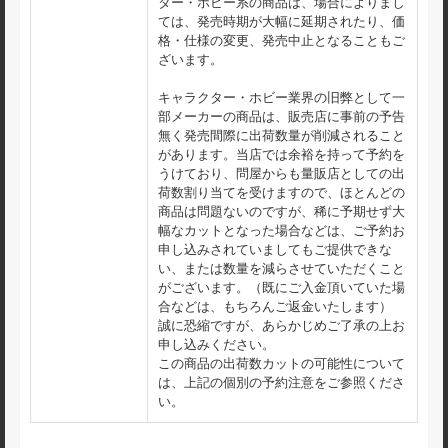
ター・ホビー系の商品は、場合によりまし
ては、発売時期が大幅に延期されたり、価
格・仕様の変更、発売中止となることもご
ざいます。
キャラクター・ホビー業界の旧弊として一
部メーカーの商品は、販売店に事前の予告
無く発売間際に出荷数量が削減されること
があります。当店では余裕を持って予約を
うけており、問屋からも量販店としての出
荷数割り当てを受けますので、ほとんどの
商品は問題ないのですが、稀に予期せず大
幅なカットとなった場合などは、ご予約お
申し込みされていましてもご提供できな
い、または数量を減らさせていただくこと
がございます。（既にご入金頂いていた場
合などは、もちろんご返金いたします）
誠に恐縮ですが、あらかじめご了承の上お
申し込みください。
この商品の出荷数カットの可能性について
は、上記の個別の予約注意をご参照くださ
い。