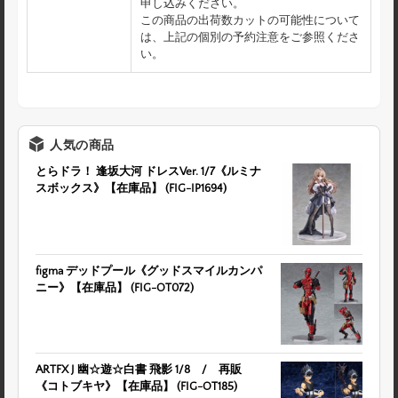
申し込みください。
この商品の出荷数カットの可能性について
は、上記の個別の予約注意をご参照くださ
い。
人気の商品
とらドラ！ 逢坂大河 ドレスVer. 1/7《ルミナ
スボックス》【在庫品】 (FIG-IP1694)
figma デッドプール《グッドスマイルカンパ
ニー》【在庫品】 (FIG-OT072)
ARTFX J 幽☆遊☆白書 飛影 1/8 / 再販
《コトブキヤ》【在庫品】 (FIG-OT185)