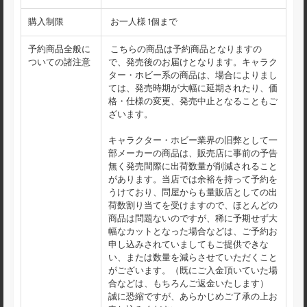
購入制限
お一人様 1個まで
予約商品全般に
こちらの商品は予約商品となりますの
ついての諸注意
で、発売後のお届けとなります。キャラク
ター・ホビー系の商品は、場合によりまし
ては、発売時期が大幅に延期されたり、価
格・仕様の変更、発売中止となることもご
ざいます。
キャラクター・ホビー業界の旧弊として一
部メーカーの商品は、販売店に事前の予告
無く発売間際に出荷数量が削減されること
があります。当店では余裕を持って予約を
うけており、問屋からも量販店としての出
荷数割り当てを受けますので、ほとんどの
商品は問題ないのですが、稀に予期せず大
幅なカットとなった場合などは、ご予約お
申し込みされていましてもご提供できな
い、または数量を減らさせていただくこと
がございます。（既にご入金頂いていた場
合などは、もちろんご返金いたします）
誠に恐縮ですが、あらかじめご了承の上お