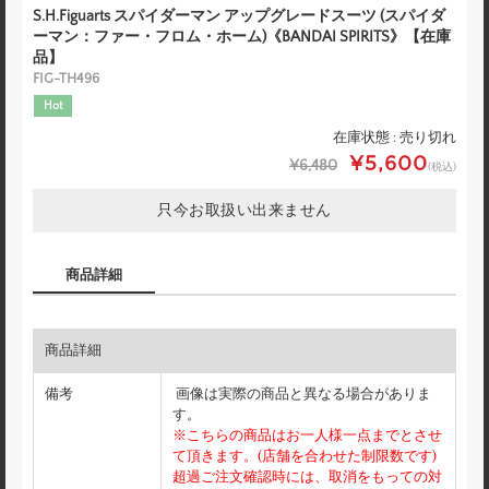
S.H.Figuarts スパイダーマン アップグレードスーツ (スパイダ
ーマン：ファー・フロム・ホーム)《BANDAI SPIRITS》【在庫
品】
FIG-TH496
Hot
在庫状態 : 売り切れ
¥5,600
¥6,480
(税込)
只今お取扱い出来ません
商品詳細
商品詳細
備考
画像は実際の商品と異なる場合がありま
す。
※こちらの商品はお一人様一点までとさせ
て頂きます。(店舗を合わせた制限数です)
超過ご注文確認時には、取消をもっての対