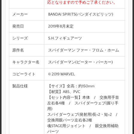
応となりますので予めご了承ください。
メーカー
BANDAI SPIRITS(バンダイスピリッツ)
発売日
2019年8月未定
シリーズ
S.H.フィギュアーツ
原作名
スパイダーマン ファー・フロム・ホーム
キャラクター名
スパイダーマン(ピーター・パーカー)
コピーライト
© 2019 MARVEL
製品仕様
【サイズ】全高：約150mm
【材質】ABS、PVC
【セット内容一覧】本体 / 交換用手首
左右各4種 / スパイダーウェブ(握り手
用)
スパイダーウェブ(発射用)長×2・短×2 /
交換用眼パーツ左右各2種
魂STAGE用ジョイント / 眼交換用補助
パーツ