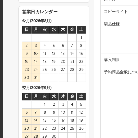
コピーライト
営業日カレンダー
今月(2026年8月)
製品仕様
日
月
火
水
木
金
土
1
2
3
4
5
6
7
8
9
10
11
12
13
14
15
購入制限
16
17
18
19
20
21
22
23
24
25
26
27
28
29
予約商品全般につ
30
31
翌月(2026年9月)
日
月
火
水
木
金
土
1
2
3
4
5
6
7
8
9
10
11
12
13
14
15
16
17
18
19
20
21
22
23
24
25
26
27
28
29
30