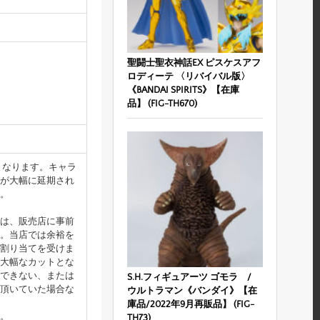
聖闘士聖衣神話EX ピスケスアフ
ロディーテ 〈リバイバル版〉
《BANDAI SPIRITS》【在庫
品】 (FIG-TH670)
となります。キャラ
が大幅に延期され
。
は、販売店に事前
。当店では余裕を
割り当てを受けま
大幅なカットとな
できない、または
S.H.フィギュアーツ ゴモラ /
頂いていた場合な
ウルトラマン《バンダイ》【在
庫品/2022年9月再販品】 (FIG-
。
TH73)