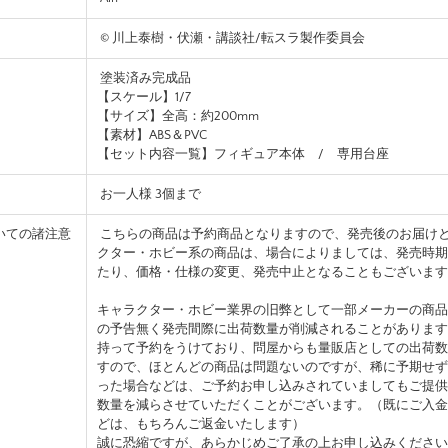
© 川上泰樹・伏瀬・講談社/転スラ製作委員会
塗装済み完成品
【スケール】1/7
【サイズ】全高：約200mm
【素材】ABS＆PVC
【セット内容一覧】フィギュア本体 / 専用台座
お一人様 3個まで
いての諸注意
こちらの商品は予約商品となりますので、発売後のお届け
クター・ホビー系の商品は、場合によりましては、発売時期
たり、価格・仕様の変更、発売中止となることもございます
キャラクター・ホビー業界の旧弊として一部メーカーの商品
の予告無く発売間際に出荷数量が削減されることがあります
持って予約をうけており、問屋からも量販店としての出荷数
すので、ほとんどの商品は問題ないのですが、稀に予期せず
った場合などは、ご予約お申し込みされていましてもご提供
数量を減らさせていただくことがございます。（既にご入金
どは、もちろんご返金いたします）
誠に恐縮ですが、あらかじめご了承の上お申し込みください