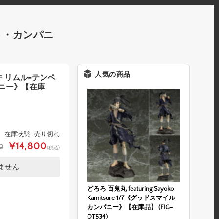
ト・カンパニ
人気の商品
 リムル=テンペ
パニー》【在庫
在庫状態 : 売り切れ
¥14,800
80
(税込)
ません
どろろ 百鬼丸 featuring Sayoko
Kamitsure 1/7《グッドスマイル
カンパニー》【在庫品】 (FIG-
OT534)