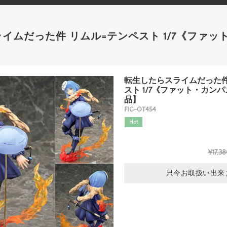
イムだった件 リムル=テンペスト 1/7《ファッ
】
転生したらスライムだった件
スト 1/7《ファット・カン
品】
FIG-OT454
Hot
¥17,3
只今お取扱い出来