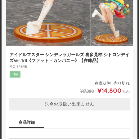
アイドルマスター シンデレラガールズ 喜多見柚 シトロンデイ
ズVer. 1/8《ファット・カンパニー》【在庫品】
FIG-IP546
Hot
在庫状態 : 売り切れ
¥14,800
¥17,380
(税込)
只今お取扱い出来ません
商品詳細