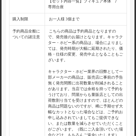
【セット内容一覧】フィギュア本体 /
専用台座
購入制限
お一人様 3個まで
予約商品全般に
こちらの商品は予約商品となりますの
ついての諸注意
で、発売後のお届けとなります。キャラク
ター・ホビー系の商品は、場合によりまし
ては、発売時期が大幅に延期されたり、価
格・仕様の変更、発売中止となることもご
ざいます。
キャラクター・ホビー業界の旧弊として一
部メーカーの商品は、販売店に事前の予告
無く発売間際に出荷数量が削減されること
があります。当店では余裕を持って予約を
うけており、問屋からも量販店としての出
荷数割り当てを受けますので、ほとんどの
商品は問題ないのですが、稀に予期せず大
幅なカットとなった場合などは、ご予約お
申し込みされていましてもご提供できな
い、または数量を減らさせていただくこと
がございます。（既にご入金頂いていた場
合などは、もちろんご返金いたします）