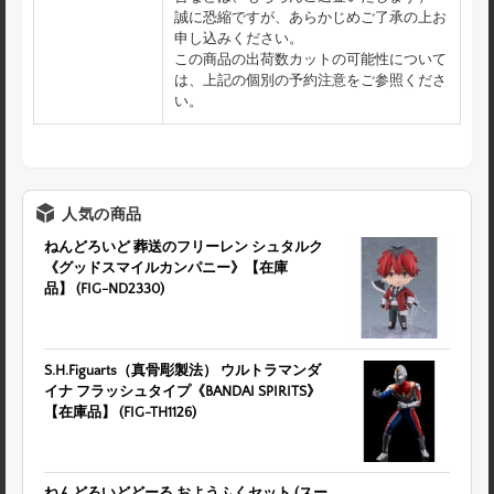
誠に恐縮ですが、あらかじめご了承の上お
申し込みください。
この商品の出荷数カットの可能性について
は、上記の個別の予約注意をご参照くださ
い。
人気の商品
ねんどろいど 葬送のフリーレン シュタルク
《グッドスマイルカンパニー》【在庫
品】 (FIG-ND2330)
S.H.Figuarts（真骨彫製法） ウルトラマンダ
イナ フラッシュタイプ《BANDAI SPIRITS》
【在庫品】 (FIG-TH1126)
ねんどろいどどーる おようふくセット (スー