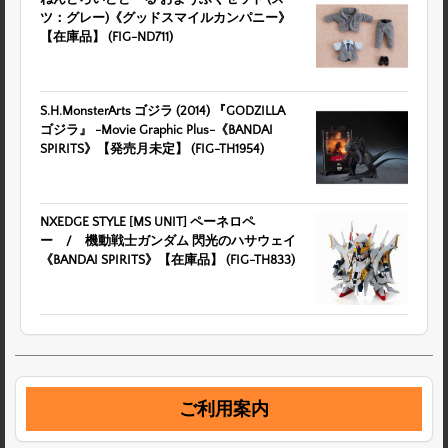
ツ：グレー)《グッドスマイルカンパニー》
【在庫品】 (FIG-ND711)
S.H.MonsterArts ゴジラ (2014) 『GODZILLA
ゴジラ』 -Movie Graphic Plus-《BANDAI
SPIRITS》【発売月未定】 (FIG-TH1954)
NXEDGE STYLE [MS UNIT] ペーネロペ
ー / 機動戦士ガンダム 閃光のハサウェイ
《BANDAI SPIRITS》【在庫品】 (FIG-TH833)
ご利用案内