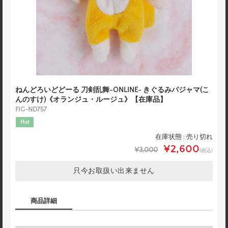
ねんどろいどどーる 刀剣乱舞-ONLINE- きぐるみパジャマ(こ
んのすけ)《オランジュ・ルージュ》【在庫品】
FIG-ND757
Hot
在庫状態 : 売り切れ
¥2,600
¥3,000
(税込)
只今お取扱い出来ません
商品詳細