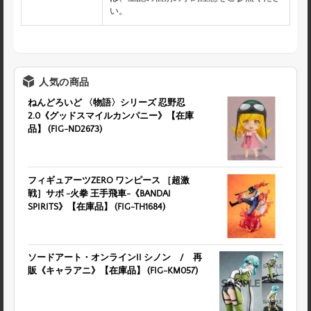
い。
人気の商品
ねんどろいど 〈物語〉シリーズ 忍野忍
2.0《グッドスマイルカンパニー》【在庫
品】 (FIG-ND2673)
フィギュアーツZERO ワンピース ［超激
戦］サボ -火拳 王手飛車-《BANDAI
SPIRITS》【在庫品】 (FIG-TH1684)
ソードアート・オンラインII シノン / 再
販《キャラアニ》【在庫品】 (FIG-KM057)