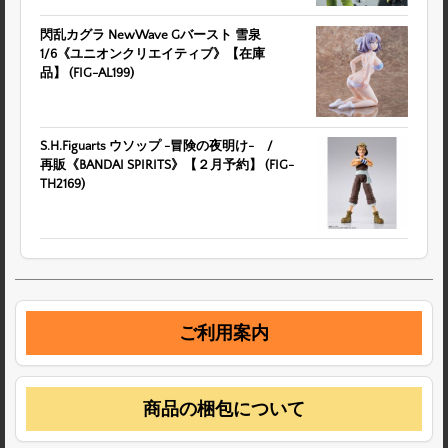
閃乱カグラ NewWave Gバースト 雪泉
1/6《ユニオンクリエイティブ》【在庫
品】 (FIG-AL199)
S.H.Figuarts ウソップ -冒険の夜明け- /
再販《BANDAI SPIRITS》【２月予約】 (FIG-
TH2169)
ご利用案内
商品の梱包について