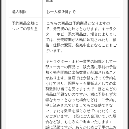
台座
購入制限
お一人様 3個まで
予約商品全般に
こちらの商品は予約商品となりますの
ついての諸注意
で、発売後のお届けとなります。キャラク
ター・ホビー系の商品は、場合によりまし
ては、発売時期が大幅に延期されたり、価
格・仕様の変更、発売中止となることもご
ざいます。
キャラクター・ホビー業界の旧弊として一
部メーカーの商品は、販売店に事前の予告
無く発売間際に出荷数量が削減されること
があります。当店では余裕を持って予約を
うけており、問屋からも量販店としての出
荷数割り当てを受けますので、ほとんどの
商品は問題ないのですが、稀に予期せず大
幅なカットとなった場合などは、ご予約お
申し込みされていましてもご提供できな
い、または数量を減らさせていただくこと
がございます。（既にご入金頂いていた場
合などは、もちろんご返金いたします）
誠に恐縮ですが、あらかじめご了承の上お