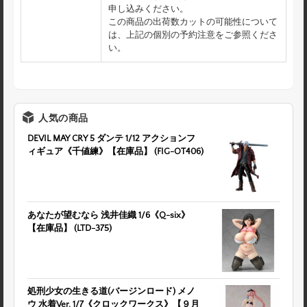
申し込みください。
この商品の出荷数カットの可能性について
は、上記の個別の予約注意をご参照くださ
い。
人気の商品
DEVIL MAY CRY 5 ダンテ 1/12 アクションフ
ィギュア《千値練》【在庫品】 (FIG-OT406)
あなたが望むなら 浅井佳織 1/6《Q-six》
【在庫品】 (LTD-375)
処刑少女の生きる道(バージンロード) メノ
ウ 水着Ver. 1/7《クロックワークス》【９月