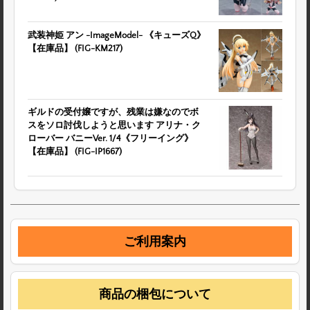
武装神姫 アン -ImageModel- 《キューズQ》
【在庫品】 (FIG-KM217)
ギルドの受付嬢ですが、残業は嫌なのでボ
スをソロ討伐しようと思います アリナ・ク
ローバー バニーVer. 1/4《フリーイング》
【在庫品】 (FIG-IP1667)
ご利用案内
商品の梱包について