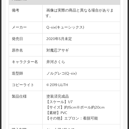
備考
画像は実際の商品と異なる場合がありま
す。
メーカー
Q-six(キューシックス)
発売日
2020年5月未定
原作名
対魔忍アサギ
キャラクター名
井河さくら
造型師
ノルグレコ(Q-six)
コピーライト
© 2019 LiLiTH
製品仕様
塗装済完成品
【スケール】1/7
【サイズ】約15cm※ポール約20cm
【素材】PVC
【その他】エプロン：着脱可能