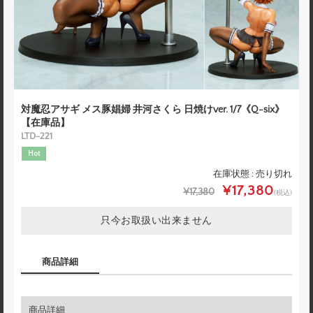
対魔忍アサギ メス豚娼婦 井河さくら 日焼けver. 1/7《Q-six》
【在庫品】
LTD-221
Hot
在庫状態 : 売り切れ
¥17,380
¥17,380
(税込)
只今お取扱い出来ません
商品詳細
商品詳細