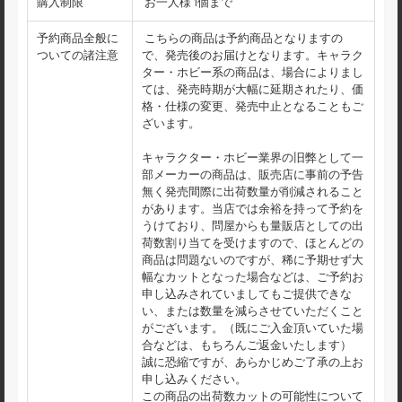
購入制限
お一人様 1個まで
予約商品全般に
こちらの商品は予約商品となりますの
ついての諸注意
で、発売後のお届けとなります。キャラク
ター・ホビー系の商品は、場合によりまし
ては、発売時期が大幅に延期されたり、価
格・仕様の変更、発売中止となることもご
ざいます。
キャラクター・ホビー業界の旧弊として一
部メーカーの商品は、販売店に事前の予告
無く発売間際に出荷数量が削減されること
があります。当店では余裕を持って予約を
うけており、問屋からも量販店としての出
荷数割り当てを受けますので、ほとんどの
商品は問題ないのですが、稀に予期せず大
幅なカットとなった場合などは、ご予約お
申し込みされていましてもご提供できな
い、または数量を減らさせていただくこと
がございます。（既にご入金頂いていた場
合などは、もちろんご返金いたします）
誠に恐縮ですが、あらかじめご了承の上お
申し込みください。
この商品の出荷数カットの可能性について