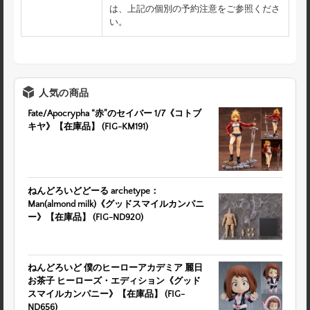
は、上記の個別の予約注意をご参照くださ
い。
人気の商品
Fate/Apocrypha “赤”のセイバー 1/7《コトブ
キヤ》【在庫品】 (FIG-KM191)
ねんどろいどどーる archetype：
Man(almond milk)《グッドスマイルカンパニ
ー》【在庫品】 (FIG-ND920)
ねんどろいど 僕のヒーローアカデミア 麗日
お茶子 ヒーローズ・エディション《グッド
スマイルカンパニー》【在庫品】 (FIG-
ND656)