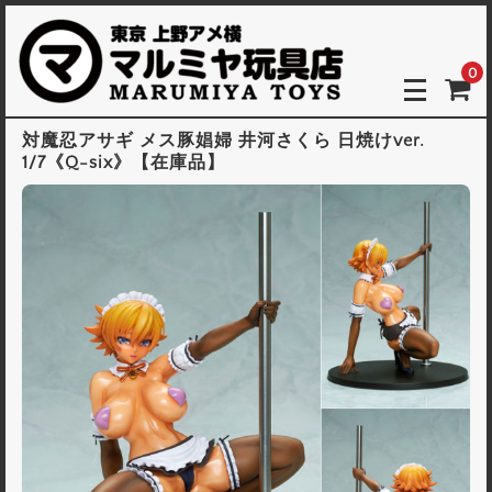
0
対魔忍アサギ メス豚娼婦 井河さくら 日焼けver.
1/7《Q-six》【在庫品】