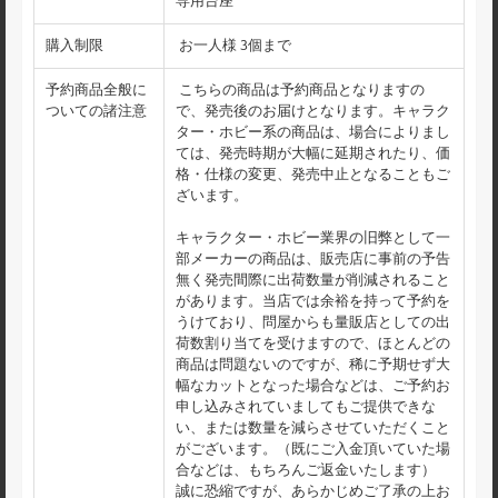
専用台座
購入制限
お一人様 3個まで
予約商品全般に
こちらの商品は予約商品となりますの
ついての諸注意
で、発売後のお届けとなります。キャラク
ター・ホビー系の商品は、場合によりまし
ては、発売時期が大幅に延期されたり、価
格・仕様の変更、発売中止となることもご
ざいます。
キャラクター・ホビー業界の旧弊として一
部メーカーの商品は、販売店に事前の予告
無く発売間際に出荷数量が削減されること
があります。当店では余裕を持って予約を
うけており、問屋からも量販店としての出
荷数割り当てを受けますので、ほとんどの
商品は問題ないのですが、稀に予期せず大
幅なカットとなった場合などは、ご予約お
申し込みされていましてもご提供できな
い、または数量を減らさせていただくこと
がございます。（既にご入金頂いていた場
合などは、もちろんご返金いたします）
誠に恐縮ですが、あらかじめご了承の上お