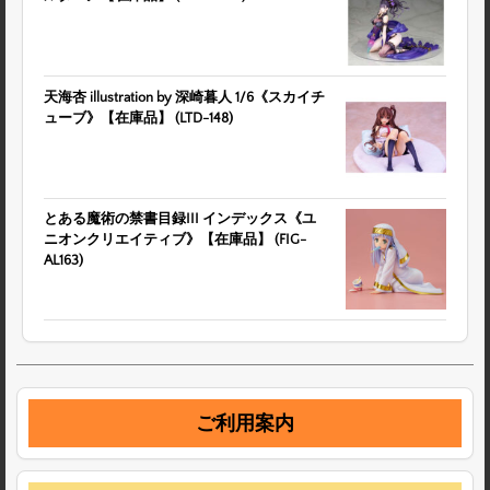
天海杏 illustration by 深崎暮人 1/6《スカイチ
ューブ》【在庫品】 (LTD-148)
とある魔術の禁書目録III インデックス《ユ
ニオンクリエイティブ》【在庫品】 (FIG-
AL163)
ご利用案内