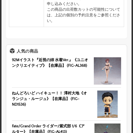
申し込みください。
この商品の出荷数カットの可能性について
は、上記の個別の予約注意をご参照くださ
い。
人気の商品
92Mイラスト『近視の姉 水着Ver.』《ユニオ
ンクリエイティブ》【在庫品】 (FIG-AL368)
ねんどろいど ハイキュー！！ 澤村大地《オ
ランジュ・ルージュ》【在庫品】 (FIG-
ND1536)
Fate/Grand Order ライダー/紫式部 1/6《ア
ルター》【在庫品】 (FIG-AL413)