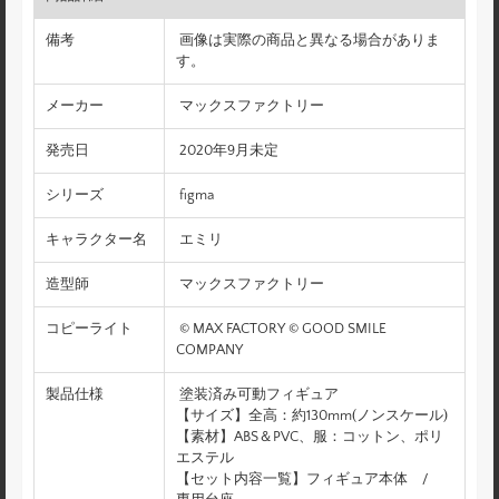
備考
画像は実際の商品と異なる場合がありま
す。
メーカー
マックスファクトリー
発売日
2020年9月未定
シリーズ
figma
キャラクター名
エミリ
造型師
マックスファクトリー
コピーライト
© MAX FACTORY © GOOD SMILE
COMPANY
製品仕様
塗装済み可動フィギュア
【サイズ】全高：約130mm(ノンスケール)
【素材】ABS＆PVC、服：コットン、ポリ
エステル
【セット内容一覧】フィギュア本体 /