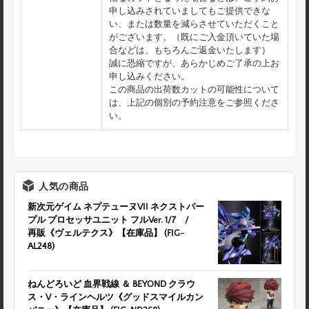
申し込みされていましてもご提供できな
い、または数量を減らさせていただくこと
がございます。（既にご入金頂いていた場
合などは、もちろんご返金いたします）
誠に恐縮ですが、あらかじめご了承の上お
申し込みください。
この商品の出荷数カットの可能性について
は、上記の個別の予約注意をご参照くださ
い。
人気の商品
新次元ゲイム ネプテューヌVII ネクストパー
プル プロセッサユニット フルVer. 1/7 /
再販《ヴェルテクス》【在庫品】 (FIG-
AL248)
ねんどろいど 血界戦線 ＆ BEYOND クラウ
ス・V・ラインヘルツ《グッドスマイルカン