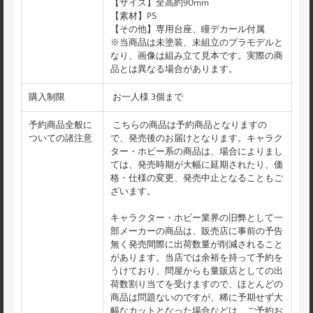
【サイズ】全高約90mm
【素材】PS
【その他】専用台座、瞳デカール付属
※当商品は未塗装、未組立のプラモデルと
なり、画像は組み立て見本です。実際の商
品とは異なる場合があります。
購入制限
お一人様 3個まで
予約商品全般に
こちらの商品は予約商品となりますの
ついての諸注意
で、発売後のお届けとなります。キャラク
ター・ホビー系の商品は、場合によりまし
ては、発売時期が大幅に延期されたり、価
格・仕様の変更、発売中止となることもご
ざいます。
キャラクター・ホビー業界の旧弊として一
部メーカーの商品は、販売店に事前の予告
無く発売間際に出荷数量が削減されること
があります。当店では余裕を持って予約を
うけており、問屋からも量販店としての出
荷数割り当てを受けますので、ほとんどの
商品は問題ないのですが、稀に予期せず大
幅なカットとなった場合などは、ご予約お