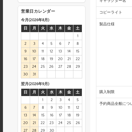
キャラクター名
営業日カレンダー
コピーライト
今月(2026年8月)
製品仕様
日
月
火
水
木
金
土
1
2
3
4
5
6
7
8
9
10
11
12
13
14
15
16
17
18
19
20
21
22
23
24
25
26
27
28
29
30
31
翌月(2026年9月)
購入制限
日
月
火
水
木
金
土
1
2
3
4
5
予約商品全般につ
6
7
8
9
10
11
12
13
14
15
16
17
18
19
20
21
22
23
24
25
26
27
28
29
30