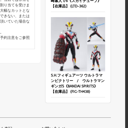
崎暮人 1/6《スカイチューブ》
割り当てを受けま
【在庫品】 (LTD-362)
大幅なカットとな
できない、または
頂いていた場合な
。
予約注意をご参照
S.H.フィギュアーツ ウルトラマ
ンビクトリー / ウルトラマン
ギンガS《BANDAI SPIRITS》
【在庫品】 (FIG-TH438)