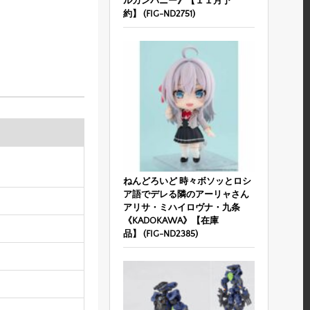
ルカンパニー》【１１月予
約】 (FIG-ND2751)
ねんどろいど 時々ボソッとロシ
ア語でデレる隣のアーリャさん
アリサ・ミハイロヴナ・九条
《KADOKAWA》【在庫
品】 (FIG-ND2385)