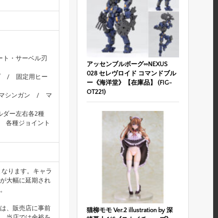
ート・サーベル刃
アッセンブルボーグ∞NEXUS
028 セレヴロイド コマンドブル
プ / 固定用ヒー
ー《海洋堂》【在庫品】 (FIG-
OT221)
0マシンガン / マ
ルダー左右各2種
/ 各種ジョイント
となります。キャラ
が大幅に延期され
。
は、販売店に事前
猫柳モモ Ver.2 illustration by 深
。当店では余裕を