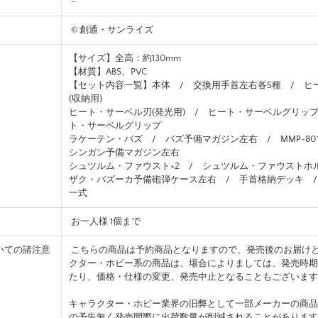
–
© 創通・サンライズ
【サイズ】全高：約130mm
【材質】ABS、PVC
【セット内容一覧】本体 / 交換用手首左右各5種 / ヒ
(収納用)
ヒート・サーベル刃(発光用) / ヒート・サーベルグリッ
ト・サーベルグリップ
ラケーテン・バズ / バズ予備マガジン左右 / MMP-8
シンガン予備マガジン左右
シュツルム・ファウスト×2 / シュツルム・ファウストホ
ザク・バズーカ予備砲弾ケース左右 / 手首格納デッキ 
一式
お一人様 1個まで
いての諸注意
こちらの商品は予約商品となりますので、発売後のお届け
クター・ホビー系の商品は、場合によりましては、発売時期
たり、価格・仕様の変更、発売中止となることもございます
キャラクター・ホビー業界の旧弊として一部メーカーの商品
の予告無く発売間際に出荷数量が削減されることがあります