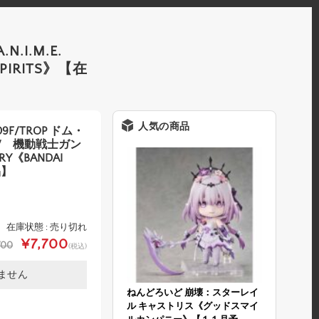
.I.M.E.
PIRITS》【在
人気の商品
09F/TROP ドム・
E. / 機動戦士ガン
RY《BANDAI
品】
在庫状態 : 売り切れ
¥7,700
700
(税込)
ません
ねんどろいど 崩壊：スターレイ
ル キャストリス《グッドスマイ