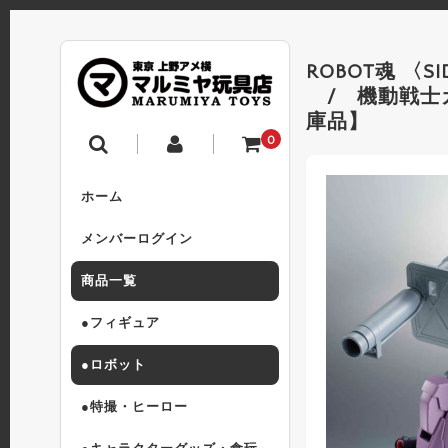
ROBOT魂 〈SID
/ 機動戦士ガンダ
庫品】
0
ホーム
メンバーログイン
商品一覧
●フィギュア
●ロボット
●特撮・ヒーロー