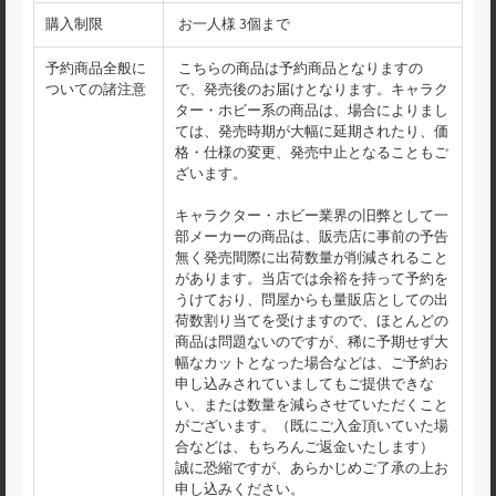
購入制限
お一人様 3個まで
予約商品全般に
こちらの商品は予約商品となりますの
ついての諸注意
で、発売後のお届けとなります。キャラク
ター・ホビー系の商品は、場合によりまし
ては、発売時期が大幅に延期されたり、価
格・仕様の変更、発売中止となることもご
ざいます。
キャラクター・ホビー業界の旧弊として一
部メーカーの商品は、販売店に事前の予告
無く発売間際に出荷数量が削減されること
があります。当店では余裕を持って予約を
うけており、問屋からも量販店としての出
荷数割り当てを受けますので、ほとんどの
商品は問題ないのですが、稀に予期せず大
幅なカットとなった場合などは、ご予約お
申し込みされていましてもご提供できな
い、または数量を減らさせていただくこと
がございます。（既にご入金頂いていた場
合などは、もちろんご返金いたします）
誠に恐縮ですが、あらかじめご了承の上お
申し込みください。