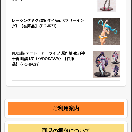
レーシングミク2015 タイVer.《フリーイン
グ》【在庫品】 (FIG-IP72)
KDcolle デート・ア・ライブ 原作版 夜刀神
十香 晴姿 1/7《KADOKAWA》【在庫
品】 (FIG-IP639)
ご利用案内
商品の梱包について