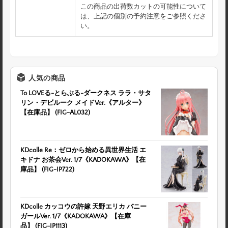
この商品の出荷数カットの可能性について
は、上記の個別の予約注意をご参照くださ
い。
人気の商品
To LOVEる-とらぶる-ダークネス ララ・サタ
リン・デビルーク メイドVer.《アルター》
【在庫品】 (FIG-AL032)
KDcolle Re：ゼロから始める異世界生活 エ
キドナ お茶会Ver. 1/7《KADOKAWA》【在
庫品】 (FIG-IP722)
KDcolle カッコウの許嫁 天野エリカ バニー
ガールVer. 1/7《KADOKAWA》【在庫
品】 (FIG-IP1113)