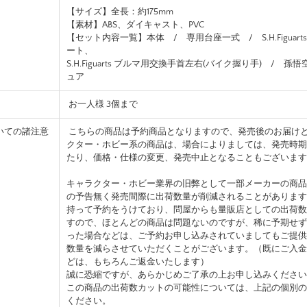
【サイズ】全長：約175mm
【素材】ABS、ダイキャスト、PVC
【セット内容一覧】本体 / 専用台座一式 / S.H.Figuar
ート、
S.H.Figuarts ブルマ用交換手首左右(バイク握り手) / 
ュア
お一人様 3個まで
いての諸注意
こちらの商品は予約商品となりますので、発売後のお届け
クター・ホビー系の商品は、場合によりましては、発売時期
たり、価格・仕様の変更、発売中止となることもございます
キャラクター・ホビー業界の旧弊として一部メーカーの商品
の予告無く発売間際に出荷数量が削減されることがあります
持って予約をうけており、問屋からも量販店としての出荷数
すので、ほとんどの商品は問題ないのですが、稀に予期せず
った場合などは、ご予約お申し込みされていましてもご提供
数量を減らさせていただくことがございます。（既にご入金
どは、もちろんご返金いたします）
誠に恐縮ですが、あらかじめご了承の上お申し込みください
この商品の出荷数カットの可能性については、上記の個別の
ください。