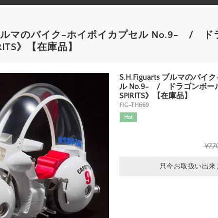
rts ブルマのバイク-ホイポイカプセル No.9- /
PIRITS》【在庫品】
S.H.Figuarts ブルマの
ル No.9- / ドラゴンボール
SPIRITS》【在庫品】
FIG-TH669
Hot
¥7,7
只今お取扱い出来