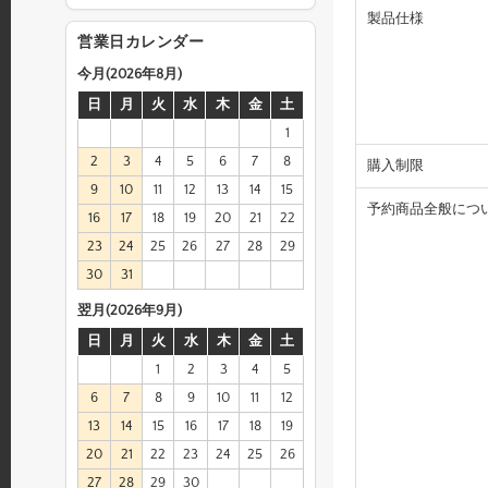
製品仕様
営業日カレンダー
今月(2026年8月)
日
月
火
水
木
金
土
1
2
3
4
5
6
7
8
購入制限
9
10
11
12
13
14
15
予約商品全般につ
16
17
18
19
20
21
22
23
24
25
26
27
28
29
30
31
翌月(2026年9月)
日
月
火
水
木
金
土
1
2
3
4
5
6
7
8
9
10
11
12
13
14
15
16
17
18
19
20
21
22
23
24
25
26
27
28
29
30