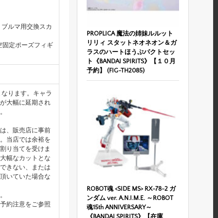
ts ブルマ用交換スカ
PROPLICA 魔法の姉妹ルルット
リリィ スタットネオネオン＆ガ
孫悟空固定ポーズフィギ
ラスのハートほうぷパクトセッ
ト《BANDAI SPIRITS》【１０月
予約】 (FIG-TH2085)
となります。キャラ
が大幅に延期され
。
は、販売店に事前
。当店では余裕を
割り当てを受けま
大幅なカットとな
できない、または
頂いていた場合な
ROBOT魂 <SIDE MS> RX-78-2 ガ
。
ンダム ver. A.N.I.M.E. ～ROBOT
予約注意をご参照
魂15th ANNIVERSARY～
《BANDAI SPIRITS》【在庫