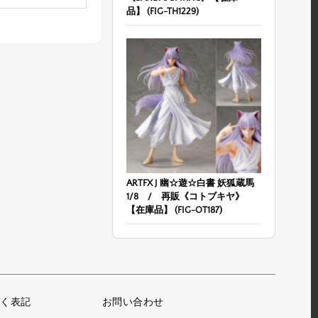
品】 (FIG-TH1229)
ARTFX J 幽☆遊☆白書 妖狐蔵馬
1/8 / 再販《コトブキヤ》
【在庫品】 (FIG-OT187)
く表記
お問い合わせ