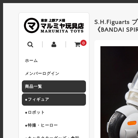
S.H.Figua
《BANDAI S
0
ホーム
メンバーログイン
商品一覧
●フィギュア
●ロボット
●特撮・ヒーロー