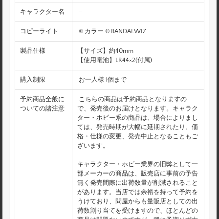
キャラクター名
–
コピーライト
© カラー © BANDAI.WIZ
製品仕様
【サイズ】約40mm
【使用電池】LR44×2(付属)
購入制限
お一人様 1個まで
予約商品全般に
こちらの商品は予約商品となりますの
ついての諸注意
で、発売後のお届けとなります。キャラク
ター・ホビー系の商品は、場合によりまし
ては、発売時期が大幅に延期されたり、価
格・仕様の変更、発売中止となることもご
ざいます。
キャラクター・ホビー業界の旧弊として一
部メーカーの商品は、販売店に事前の予告
無く発売間際に出荷数量が削減されること
があります。当店では余裕を持って予約を
うけており、問屋からも量販店としての出
荷数割り当てを受けますので、ほとんどの