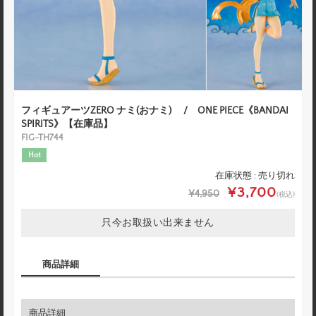
フィギュアーツZERO ナミ(おナミ) / ONE PIECE《BANDAI
SPIRITS》【在庫品】
FIG-TH744
Hot
在庫状態 : 売り切れ
¥3,700
¥4,950
(税込)
只今お取扱い出来ません
商品詳細
商品詳細