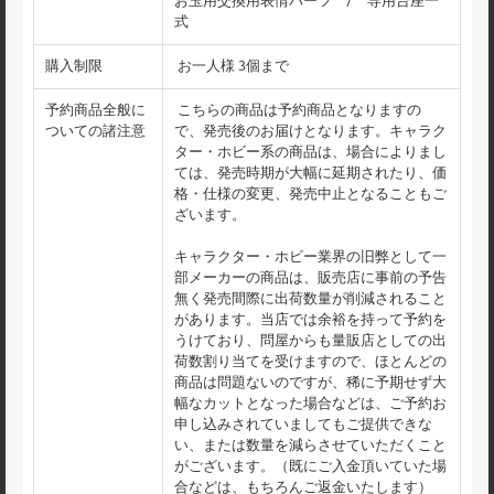
お玉用交換用表情パーツ / 専用台座一
式
購入制限
お一人様 3個まで
予約商品全般に
こちらの商品は予約商品となりますの
ついての諸注意
で、発売後のお届けとなります。キャラク
ター・ホビー系の商品は、場合によりまし
ては、発売時期が大幅に延期されたり、価
格・仕様の変更、発売中止となることもご
ざいます。
キャラクター・ホビー業界の旧弊として一
部メーカーの商品は、販売店に事前の予告
無く発売間際に出荷数量が削減されること
があります。当店では余裕を持って予約を
うけており、問屋からも量販店としての出
荷数割り当てを受けますので、ほとんどの
商品は問題ないのですが、稀に予期せず大
幅なカットとなった場合などは、ご予約お
申し込みされていましてもご提供できな
い、または数量を減らさせていただくこと
がございます。（既にご入金頂いていた場
合などは、もちろんご返金いたします）