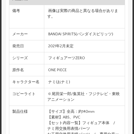
備考
画像は実際の商品と異なる場合がありま
す。
メーカー
BANDAI SPIRITS(バンダイスピリッツ)
発売日
2021年2月未定
シリーズ
フィギュアーツZERO
原作名
ONE PIECE
キャラクター名
ナミ(おナミ)
コピーライト
© 尾田栄一郎/集英社・フジテレビ・東映
アニメーション
製品仕様
【サイズ】全高：約140mm
【素材】ABS、PVC
【セット内容一覧】フィギュア本体 /
ナミ用交換用表情パーツ