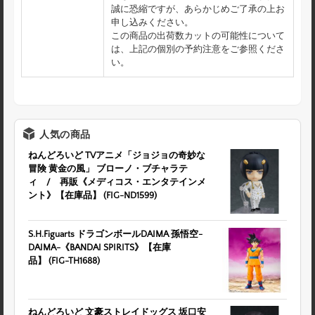
誠に恐縮ですが、あらかじめご了承の上お
申し込みください。
この商品の出荷数カットの可能性について
は、上記の個別の予約注意をご参照くださ
い。
人気の商品
ねんどろいど TVアニメ「ジョジョの奇妙な
冒険 黄金の風」 ブローノ・ブチャラテ
ィ / 再販《メディコス・エンタテインメ
ント》【在庫品】 (FIG-ND1599)
S.H.Figuarts ドラゴンボールDAIMA 孫悟空-
DAIMA-《BANDAI SPIRITS》【在庫
品】 (FIG-TH1688)
ねんどろいど 文豪ストレイドッグス 坂口安