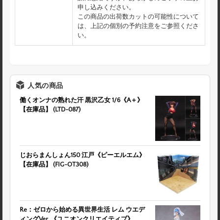
申し込みください。
この商品の出荷数カットの可能性について
は、上記の個別の予約注意をご参照くださ
い。
人気の商品
働くオンナの熟れた汗 黒沢乙女 1/6《A＋》
【在庫品】 (LTD-087)
じおらまんしょん150 江戸《ピーエルエム》
【在庫品】 (FIG-OT308)
Re：ゼロから始める異世界生活 レム ウエデ
ィングVer. 《ユニオンクリエイティブ》