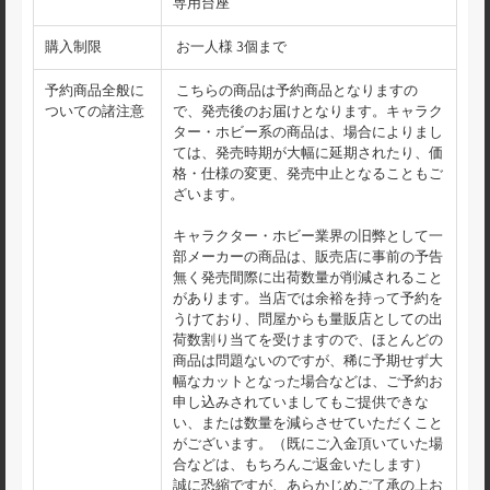
専用台座
購入制限
お一人様 3個まで
予約商品全般に
こちらの商品は予約商品となりますの
ついての諸注意
で、発売後のお届けとなります。キャラク
ター・ホビー系の商品は、場合によりまし
ては、発売時期が大幅に延期されたり、価
格・仕様の変更、発売中止となることもご
ざいます。
キャラクター・ホビー業界の旧弊として一
部メーカーの商品は、販売店に事前の予告
無く発売間際に出荷数量が削減されること
があります。当店では余裕を持って予約を
うけており、問屋からも量販店としての出
荷数割り当てを受けますので、ほとんどの
商品は問題ないのですが、稀に予期せず大
幅なカットとなった場合などは、ご予約お
申し込みされていましてもご提供できな
い、または数量を減らさせていただくこと
がございます。（既にご入金頂いていた場
合などは、もちろんご返金いたします）
誠に恐縮ですが、あらかじめご了承の上お