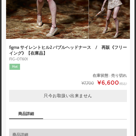
figma サイレントヒル2 バブルヘッドナース / 再販《フリー
イング》【在庫品】
FIG-OT601
Hot
在庫状態 : 売り切れ
¥6,600
¥7,700
(税込)
只今お取扱い出来ません
商品詳細
商品詳細