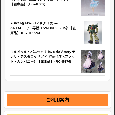
【在庫品】 (FIG-AL369)
ROBOT魂
MS-06FZ ザクⅡ改 ver.
A.N.I.M.E. / 再販《BANDAI SPIRITS》【在
庫品】 (FIG-TH1226)
フルメタル・パニック！ Invisible Victory テ
レサ・テスタロッサ メイドVer. 1/7《ファッ
ト・カンパニー》【在庫品】 (FIG-IP576)
ご利用案内