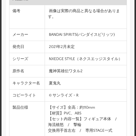
備考
画像は実際の商品と異なる場合がありま
す。
メーカー
BANDAI SPIRITS(バンダイスピリッツ)
発売日
2021年2月未定
シリーズ
NXEDGE STYLE（ネクスエッジスタイル）
原作名
魔神英雄伝ワタル2
キャラクター名
夏鬼丸
コピーライト
© サンライズ・R
製品仕様
【サイズ】全高：約110mm
【材質】PVC、ABS
【セット内容一覧】フィギュア本体 /
海流槍怒 / 撃輪
交換用手首左右 / 専用STAGE一式