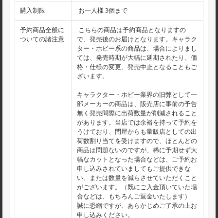
購入制限
お一人様 3個まで
予約商品全般に
こちらの商品は予約商品となりますの
ついての諸注意
で、発売後のお届けとなります。キャラク
ター・ホビー系の商品は、場合によりまし
ては、発売時期が大幅に延期されたり、価
格・仕様の変更、発売中止となることもご
ざいます。
キャラクター・ホビー業界の旧弊として一
部メーカーの商品は、販売店に事前の予告
無く発売間際に出荷数量が削減されること
があります。当店では余裕を持って予約を
うけており、問屋からも量販店としての出
荷数割り当てを受けますので、ほとんどの
商品は問題ないのですが、稀に予期せず大
幅なカットとなった場合などは、ご予約お
申し込みされていましてもご提供できな
い、または数量を減らさせていただくこと
がございます。（既にご入金頂いていた場
合などは、もちろんご返金いたします）
誠に恐縮ですが、あらかじめご了承の上お
申し込みください。