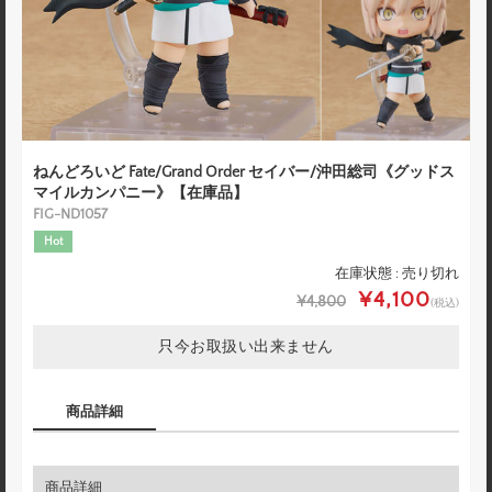
ねんどろいど Fate/Grand Order セイバー/沖田総司《グッドス
マイルカンパニー》【在庫品】
FIG-ND1057
Hot
在庫状態 : 売り切れ
¥4,100
¥4,800
(税込)
只今お取扱い出来ません
商品詳細
商品詳細