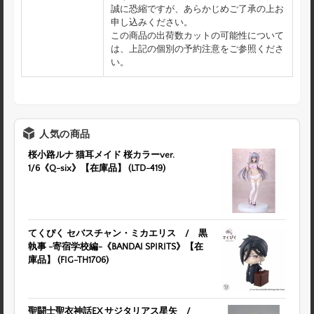
誠に恐縮ですが、あらかじめご了承の上お
申し込みください。
この商品の出荷数カットの可能性について
は、上記の個別の予約注意をご参照くださ
い。
人気の商品
桜小路ルナ 猫耳メイド 桜カラーver.
1/6《Q-six》【在庫品】 (LTD-419)
てくぴく セバスチャン・ミカエリス / 黒
執事 -寄宿学校編-《BANDAI SPIRITS》【在
庫品】 (FIG-TH1706)
聖闘士聖衣神話EX サジタリアス星矢 /