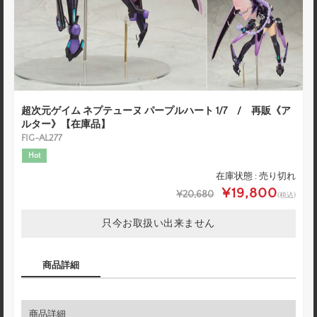
超次元ゲイム ネプテューヌ パープルハート 1/7 / 再販《ア
ルター》【在庫品】
FIG-AL277
Hot
在庫状態 : 売り切れ
¥19,800
¥20,680
(税込)
只今お取扱い出来ません
商品詳細
商品詳細