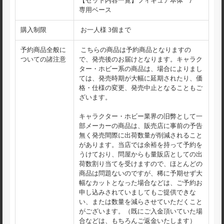
【セット内容一覧】フィギュア本体 /
専用ベース
購入制限
お一人様 3個まで
予約商品全般に
こちらの商品は予約商品となりますの
ついての諸注意
で、発売後のお届けとなります。キャラク
ター・ホビー系の商品は、場合によりまし
ては、発売時期が大幅に延期されたり、価
格・仕様の変更、発売中止となることもご
ざいます。
キャラクター・ホビー業界の旧弊として一
部メーカーの商品は、販売店に事前の予告
無く発売間際に出荷数量が削減されること
があります。当店では余裕を持って予約を
うけており、問屋からも量販店としての出
荷数割り当てを受けますので、ほとんどの
商品は問題ないのですが、稀に予期せず大
幅なカットとなった場合などは、ご予約お
申し込みされていましてもご提供できな
い、または数量を減らさせていただくこと
がございます。（既にご入金頂いていた場
合などは、もちろんご返金いたします）