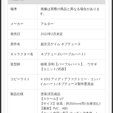
備考
画像は実際の商品と異なる場合がありま
す。
メーカー
アルター
発売日
2022年2月未定
原作名
超次元ゲイム ネプテューヌ
キャラクター名
ネプテューヌ(パープルハート)
造型師
槙尾 宗利【パープルハート】、ウサギ
【ユニット/武器】
コピーライト
© 2013 アイディアファクトリー・コンパ
イルハート/ネプテューヌ製作委員会
製品仕様
塗装済完成品
【スケール】1/7
【サイズ】全高：約350mm(羽/台座含む)
【素材】PVC、ABS