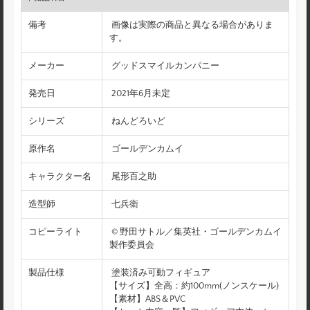
備考
画像は実際の商品と異なる場合がありま
す。
メーカー
グッドスマイルカンパニー
発売日
2021年6月未定
シリーズ
ねんどろいど
原作名
ゴールデンカムイ
キャラクター名
尾形百之助
造型師
七兵衛
コピーライト
© 野田サトル／集英社・ゴールデンカムイ
製作委員会
製品仕様
塗装済み可動フィギュア
【サイズ】全高：約100mm(ノンスケール)
【素材】ABS＆PVC