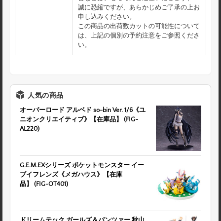
誠に恐縮ですが、あらかじめご了承の上お
申し込みください。
この商品の出荷数カットの可能性について
は、上記の個別の予約注意をご参照くださ
い。
人気の商品
オーバーロード アルベド so-bin Ver. 1/6《ユ
ニオンクリエイティブ》【在庫品】 (FIG-
AL220)
G.E.M.EXシリーズ ポケットモンスター イー
ブイフレンズ《メガハウス》【在庫
品】 (FIG-OT401)
ドリームテック ガールズ＆パンツァー 秋山