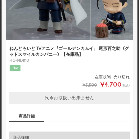
ねんどろいど TVアニメ『ゴールデンカムイ』 尾形百之助《グ
ッドスマイルカンパニー》【在庫品】
FIG-ND1110
Hot
在庫状態 : 売り切れ
¥4,700
¥5,500
(税込)
只今お取扱い出来ません
商品詳細
商品詳細