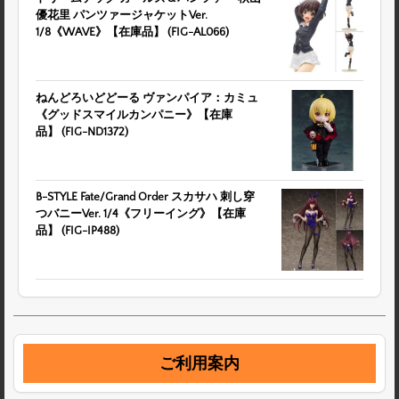
優花里 パンツァージャケットVer.
1/8《WAVE》【在庫品】 (FIG-AL066)
ねんどろいどどーる ヴァンパイア：カミュ
《グッドスマイルカンパニー》【在庫
品】 (FIG-ND1372)
B-STYLE Fate/Grand Order スカサハ 刺し穿
つバニーVer. 1/4《フリーイング》【在庫
品】 (FIG-IP488)
ご利用案内