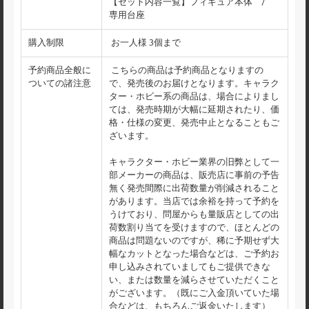
【セット内容一覧】フィギュア本体 /
専用台座
購入制限
お一人様 3個まで
予約商品全般に
こちらの商品は予約商品となりますの
ついての諸注意
で、発売後のお届けとなります。キャラク
ター・ホビー系の商品は、場合によりまし
ては、発売時期が大幅に延期されたり、価
格・仕様の変更、発売中止となることもご
ざいます。
キャラクター・ホビー業界の旧弊として一
部メーカーの商品は、販売店に事前の予告
無く発売間際に出荷数量が削減されること
があります。当店では余裕を持って予約を
うけており、問屋からも量販店としての出
荷数割り当てを受けますので、ほとんどの
商品は問題ないのですが、稀に予期せず大
幅なカットとなった場合などは、ご予約お
申し込みされていましてもご提供できな
い、または数量を減らさせていただくこと
がございます。（既にご入金頂いていた場
合などは、もちろんご返金いたします）