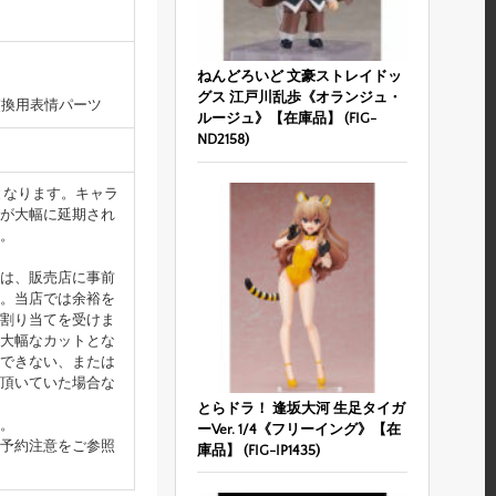
ねんどろいど 文豪ストレイドッ
グス 江戸川乱歩《オランジュ・
交換用表情パーツ
ルージュ》【在庫品】 (FIG-
ND2158)
となります。キャラ
が大幅に延期され
。
は、販売店に事前
。当店では余裕を
割り当てを受けま
大幅なカットとな
できない、または
頂いていた場合な
とらドラ！ 逢坂大河 生足タイガ
。
ーVer. 1/4《フリーイング》【在
予約注意をご参照
庫品】 (FIG-IP1435)