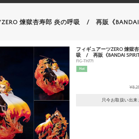
ERO 煉獄杏寿郎 炎の呼吸 / 再販《BANDAI S
フィギュアーツZERO 煉獄
吸 / 再販《BANDAI SPI
FIG-TH771
Hot
¥8,2
只今お取扱い出来