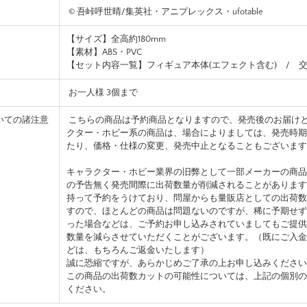
© 吾峠呼世晴/集英社・アニプレックス・ufotable
【サイズ】全高約180mm
【素材】ABS・PVC
【セット内容一覧】フィギュア本体(エフェクト含む) / 
お一人様 3個まで
いての諸注意
こちらの商品は予約商品となりますので、発売後のお届け
クター・ホビー系の商品は、場合によりましては、発売時期
たり、価格・仕様の変更、発売中止となることもございます
キャラクター・ホビー業界の旧弊として一部メーカーの商品
の予告無く発売間際に出荷数量が削減されることがあります
持って予約をうけており、問屋からも量販店としての出荷数
すので、ほとんどの商品は問題ないのですが、稀に予期せず
った場合などは、ご予約お申し込みされていましてもご提供
数量を減らさせていただくことがございます。（既にご入金
どは、もちろんご返金いたします）
誠に恐縮ですが、あらかじめご了承の上お申し込みください
この商品の出荷数カットの可能性については、上記の個別の
ください。