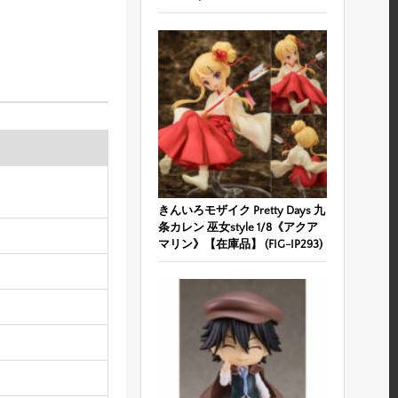
きんいろモザイク Pretty Days 九
条カレン 巫女style 1/8《アクア
マリン》【在庫品】 (FIG-IP293)