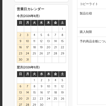
コピーライト
営業日カレンダー
製品仕様
今月(2026年8月)
日
月
火
水
木
金
土
1
購入制限
2
3
4
5
6
7
8
9
10
11
12
13
14
15
予約商品全般につ
16
17
18
19
20
21
22
23
24
25
26
27
28
29
30
31
翌月(2026年9月)
日
月
火
水
木
金
土
1
2
3
4
5
6
7
8
9
10
11
12
13
14
15
16
17
18
19
20
21
22
23
24
25
26
27
28
29
30