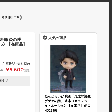
PIRITS》
人気の商品
杏寿郎 炎の呼
RITS》【在庫品】
在庫状態 : 売り切れ
¥6,600
50
(税込)
ません
ねんどろいど 映画「鬼太郎誕生
ゲゲゲの謎」 水木《オランジ
ュ・ルージュ》【在庫品】 (FIG-
ND2299)