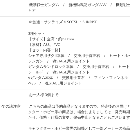
機動戦士ガンダム / 新機動戦記ガンダムW / 機動戦士
ャア
© 創通・サンライズ © SOTSU・SUNRISE
3種セット
【サイズ】全高：約150mm
【素材】ABS、PVC
【セット内容一覧】
シャア専用ザクII本体 / 交換用手首左右 / ヒート・ホ
シンガン / 魂STAGE用ジョイント
ガンダムサンドロック本体 / 交換用手首左右 / ヒート
シールド / 魂STAGE用ジョイント
νガンダム本体 / 交換用手首右 / フィン・ファンネル
ベル / 魂STAGE用ジョイント
お一人様 3個まで
いての諸注意
こちらの商品は予約商品となりますので、発売後のお届け
クター・ホビー系の商品は、場合によりましては、発売時期
たり、価格・仕様の変更、発売中止となることもございます
キャラクター・ホビー業界の旧弊として一部メーカーの商品