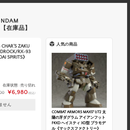
GUNDAM
TS》【在庫品】
人気の商品
 CHAR’S ZAKU
NDROCK/RX-93
I SPIRITS》
在庫状態 : 売り切れ
¥6,980
00
(税込)
ません
COMBAT ARMORS MAX17 1/72 太
陽の牙ダグラム アイアンフット
F4XD ヘイスティ XD型 プラモデ
ル《マックスファクトリー》