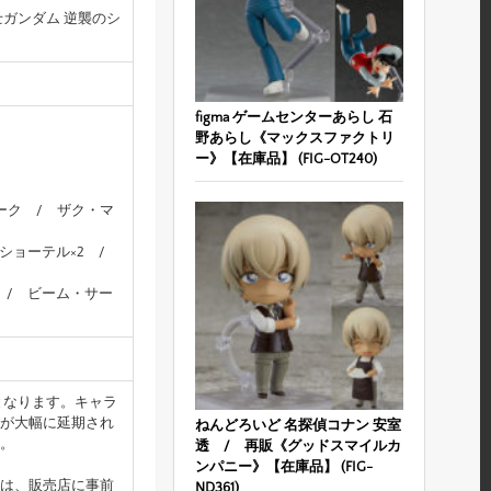
ガンダム 逆襲のシ
figma ゲームセンターあらし 石
野あらし《マックスファクトリ
ー》【在庫品】 (FIG-OT240)
ーク / ザク・マ
ショーテル×2 /
 / ビーム・サー
となります。キャラ
が大幅に延期され
ねんどろいど 名探偵コナン 安室
。
透 / 再販《グッドスマイルカ
ンパニー》【在庫品】 (FIG-
は、販売店に事前
ND361)