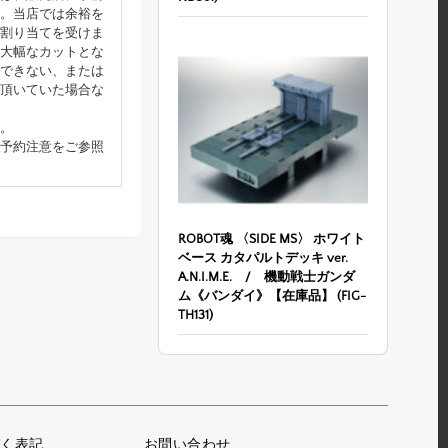
。当店では余裕を
割り当てを受けま
大幅なカットとな
できない、または
頂いていた場合な
。
予約注意をご参照
ROBOT魂 〈SIDE MS〉 ホワイト
ベース カタパルトデッキ ver.
A.N.I.M.E. / 機動戦士ガンダ
ム《バンダイ》【在庫品】 (FIG-
TH131)
く表記
お問い合わせ