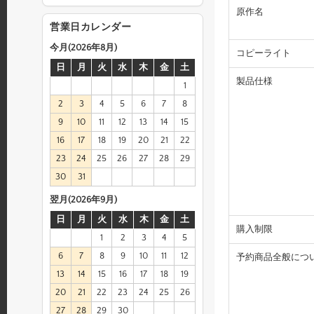
原作名
営業日カレンダー
今月(2026年8月)
コピーライト
日
月
火
水
木
金
土
製品仕様
1
2
3
4
5
6
7
8
9
10
11
12
13
14
15
16
17
18
19
20
21
22
23
24
25
26
27
28
29
30
31
翌月(2026年9月)
日
月
火
水
木
金
土
購入制限
1
2
3
4
5
6
7
8
9
10
11
12
予約商品全般につ
13
14
15
16
17
18
19
20
21
22
23
24
25
26
27
28
29
30