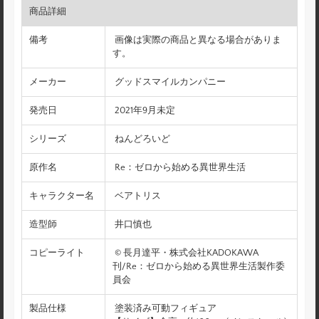
商品詳細
備考
画像は実際の商品と異なる場合がありま
す。
メーカー
グッドスマイルカンパニー
発売日
2021年9月未定
シリーズ
ねんどろいど
原作名
Re：ゼロから始める異世界生活
キャラクター名
ベアトリス
造型師
井口慎也
コピーライト
© 長月達平・株式会社KADOKAWA
刊/Re：ゼロから始める異世界生活製作委
員会
製品仕様
塗装済み可動フィギュア