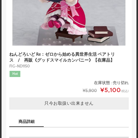
ねんどろいど Re：ゼロから始める異世界生活 ベアトリ
ス / 再販《グッドスマイルカンパニー》【在庫品】
FIG-ND1150
Hot
在庫状態 : 売り切れ
¥5,100
¥5,900
(税込)
只今お取扱い出来ません
商品詳細