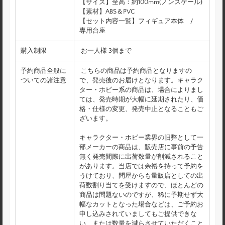
【サイズ】全高：約100mm(ノンスケール)
【素材】ABS＆PVC
【セット内容一覧】フィギュア本体 /
専用台座
購入制限
お一人様 3個まで
予約商品全般に
こちらの商品は予約商品となりますの
ついての諸注意
で、発売後のお届けとなります。キャラク
ター・ホビー系の商品は、場合によりまし
ては、発売時期が大幅に延期されたり、価
格・仕様の変更、発売中止となることもご
ざいます。
キャラクター・ホビー業界の旧弊として一
部メーカーの商品は、販売店に事前の予告
無く発売間際に出荷数量が削減されること
があります。当店では余裕を持って予約を
うけており、問屋からも量販店としての出
荷数割り当てを受けますので、ほとんどの
商品は問題ないのですが、稀に予期せず大
幅なカットとなった場合などは、ご予約お
申し込みされていましてもご提供できな
い、または数量を減らさせていただくこと