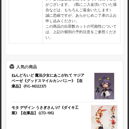
がございます。（既にご入金頂いていた場
合などは、もちろんご返金いたします）
誠に恐縮ですが、あらかじめご了承の上お
申し込みください。
この商品の出荷数カットの可能性について
は、上記の個別の予約注意をご参照くださ
い。
人気の商品
ねんどろいど 魔法少女にあこがれて マジア
ベーゼ《グッドスマイルカンパニー》【在
庫品】 (FIG-ND2237)
モタ デザイン うさぎさん 1/7《ダイキ工
業》【在庫品】 (LTD-195)