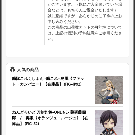
がございます。（既にご入金頂いていた場
合などは、もちろんご返金いたします）
誠に恐縮ですが、あらかじめご了承の上お
申し込みください。
この商品の出荷数カットの可能性について
は、上記の個別の予約注意をご参照くださ
い。
人気の商品
艦隊これくしょん -艦これ- 島風《ファッ
ト・カンパニー》【在庫品】 (FIG-IP92)
ねんどろいど 刀剣乱舞-ONLINE- 薬研藤四
郎 / 再販《オランジュ・ルージュ》【在
庫品】 (FIG-52)