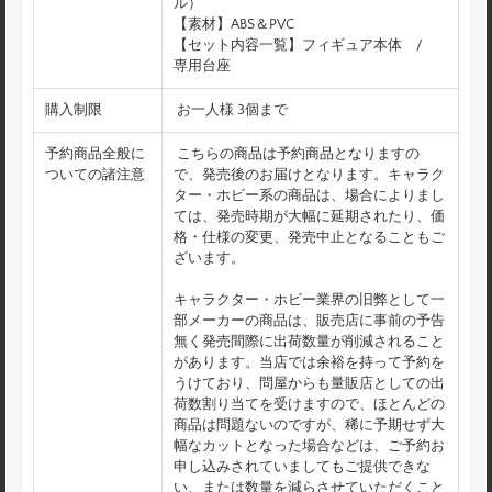
ル）
【素材】ABS＆PVC
【セット内容一覧】フィギュア本体 /
専用台座
購入制限
お一人様 3個まで
予約商品全般に
こちらの商品は予約商品となりますの
ついての諸注意
で、発売後のお届けとなります。キャラク
ター・ホビー系の商品は、場合によりまし
ては、発売時期が大幅に延期されたり、価
格・仕様の変更、発売中止となることもご
ざいます。
キャラクター・ホビー業界の旧弊として一
部メーカーの商品は、販売店に事前の予告
無く発売間際に出荷数量が削減されること
があります。当店では余裕を持って予約を
うけており、問屋からも量販店としての出
荷数割り当てを受けますので、ほとんどの
商品は問題ないのですが、稀に予期せず大
幅なカットとなった場合などは、ご予約お
申し込みされていましてもご提供できな
い、または数量を減らさせていただくこと