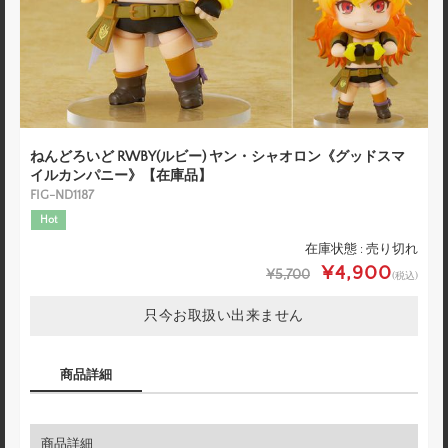
ねんどろいど RWBY(ルビー) ヤン・シャオロン《グッドスマ
イルカンパニー》【在庫品】
FIG-ND1187
Hot
在庫状態 : 売り切れ
¥4,900
¥5,700
(税込)
只今お取扱い出来ません
商品詳細
商品詳細