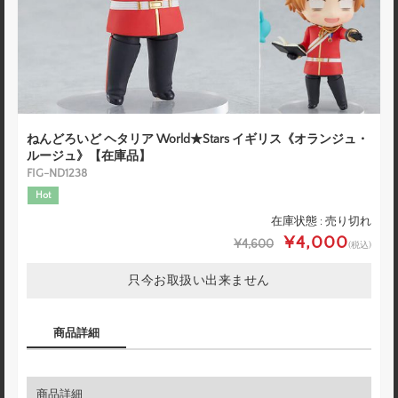
ねんどろいど ヘタリア World★Stars イギリス《オランジュ・
ルージュ》【在庫品】
FIG-ND1238
Hot
在庫状態 : 売り切れ
¥4,000
¥4,600
(税込)
只今お取扱い出来ません
商品詳細
商品詳細