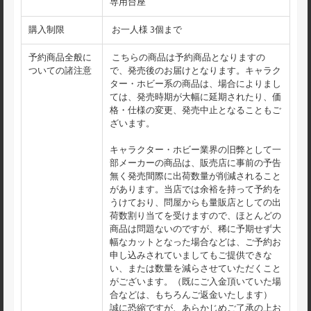
専用台座
購入制限
お一人様 3個まで
予約商品全般に
こちらの商品は予約商品となりますの
ついての諸注意
で、発売後のお届けとなります。キャラク
ター・ホビー系の商品は、場合によりまし
ては、発売時期が大幅に延期されたり、価
格・仕様の変更、発売中止となることもご
ざいます。
キャラクター・ホビー業界の旧弊として一
部メーカーの商品は、販売店に事前の予告
無く発売間際に出荷数量が削減されること
があります。当店では余裕を持って予約を
うけており、問屋からも量販店としての出
荷数割り当てを受けますので、ほとんどの
商品は問題ないのですが、稀に予期せず大
幅なカットとなった場合などは、ご予約お
申し込みされていましてもご提供できな
い、または数量を減らさせていただくこと
がございます。（既にご入金頂いていた場
合などは、もちろんご返金いたします）
誠に恐縮ですが、あらかじめご了承の上お